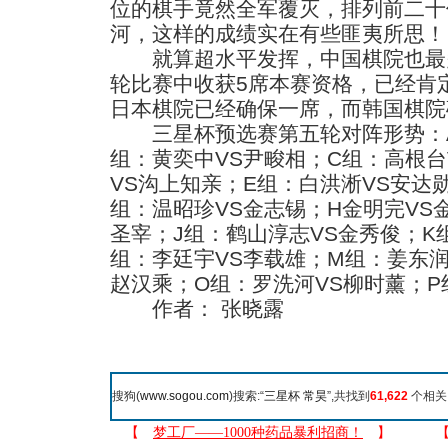
位的棋手竟然全军覆灭，排列前二十
河，这样的成绩实在有些匪夷所思！
就算超水平发挥，中国棋院也最
轮比赛中收获5席本赛资格，已经肯
日本棋院已经确保一席，而韩国棋院
三星杯预选赛第五轮对阵形势：A
组：黄奕中VS尹畯相；C组：高根台
VS沟上知亲；E组：白洪淅VS安达
组：温昭珍VS金志锡；H金明完VS
圣宰；J组：鹤山淳志VS金秀俊；K
组：李廷宇VS李载雄；M组：姜东润
赵汉乘；O组：罗洗河VS柳时薰；P
作者： 张晓露
搜狗(
www.sogou.com
)搜索:“
三星杯 常昊
”,共找到
61,622
个相关