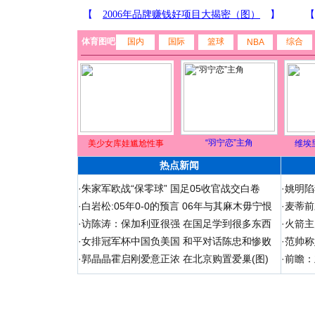
体育图吧
国内
国际
篮球
综合
NBA
“羽宁恋”主角
美少女库娃尴尬性事
维埃
热点新闻
·
朱家军欧战“保零球” 国足05收官战交白卷
·
姚明陷
·
白岩松:05年0-0的预言 06年与其麻木毋宁恨
·
麦蒂前
·
访陈涛：保加利亚很强 在国足学到很多东西
·
火箭主
·
女排冠军杯中国负美国 和平对话陈忠和惨败
·
范帅称
·
郭晶晶霍启刚爱意正浓 在北京购置爱巢(图)
·
前瞻：