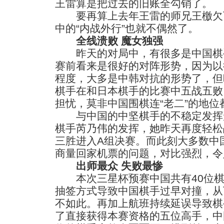
王雷算是把过去的旧账全勾销了。
要再算上去年王雷的师兄王檄欠
中的“内战外行”也就不偶然了。
全线溃败 魔女独强
昨天的对局中，有很多是中国棋
赛前看来是很好的对阵形势，因为以
程度，大多是中韩对抗的形势了，但
棋手在和日本棋手的比赛中五战五败
担忧，莫非中国围棋连“老二”的地位
与中国的中坚棋手的不稳定发挥
棋手芮乃伟的发挥，她昨天再度轻松
三胜进入A组决赛。而此刻大多数中
商量回家机票的问题，对比强烈，令
出师最众 失败最惨
本次三星杯预赛中国共有40位棋
抽签方式导致中国棋手过早对撞，从
不如此。再加上航班持续延误导致棋
了直接获得本赛资格的五位高手，中