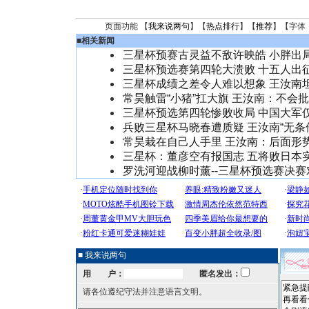
页面功能 【
我来说两句
】【
热点排行
】【
推荐
】【字体
■
相关新闻
三星杯预赛古灵益不敌许映皓 小胖出
三星杯预选赛第四轮大溃败 十五人出
三星杯成绩之差令人难以想象 王汝南
常昊触雷“小猪”扛大旗 王汝南：不会
三星杯预选第四轮惨败收局 中国大军
兵败三星杯马晓春遭质疑 王汝南“无条
常昊栽在自己人手里 王汝南：后面形
三星杯：董彦空有报国志 五将败日本
罗洗河迎战柳时薰--三星杯预选赛决赛
■ 我来说两句
用 户：
匿名发出：
请各位遵纪守法并注意语言文明。