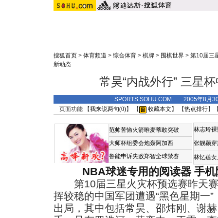
搜狐首页
>
体育频道
>
综合体育
>
棋牌
>
围棋世界
>
第10届三
新动态
常昊“内战外行” 三星
SPORTS.SOHU.COM 2005年8月
页面功能 【
我来说两句(
0
)
】 【
收藏本文
】 【
热点排行
】
林志玲裸
范帅苦恼火箭唯麦蒂敢突破
大师杯组委会炮轰阿加西
张靓颖穿
鲁能申诉失败郑智全球禁赛
林忆莲女
NBA球迷专用的阅读器
手机
第10届三星火灾杯预选赛昨天赛
挥较稳的中国军团遭遇“黑色星期一”
出局，其中包括常昊、邵炜刚、谢赫