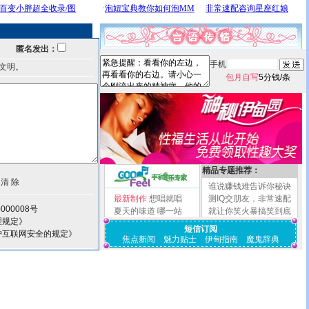
匿名发出：
手机
文明。
包月自写
5分钱/条
精品专题推荐：
谁说赚钱难告诉你秘诀
最新制作
想唱就唱
测IQ交朋友，非常速配
000008号
夏天的味道
哪一站
就让你笑火暴搞笑到底
理规定》
短信订阅
护互联网安全的规定》
焦点新闻
魅力贴士
伊甸指南
魔鬼辞典