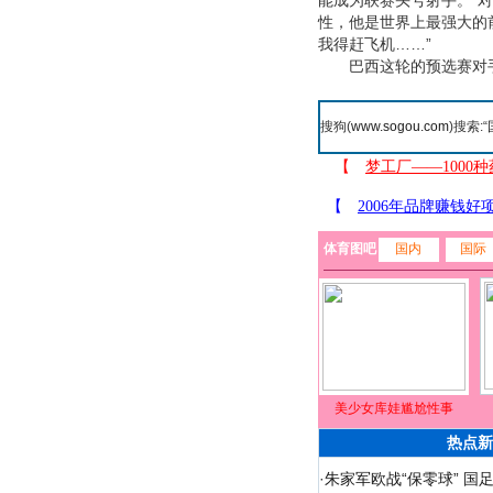
能成为联赛头号射手。”
性，他是世界上最强大的前
我得赶飞机……”
巴西这轮的预选赛对手
搜狗(
www.sogou.com
)搜索:“
体育图吧
国内
国际
美少女库娃尴尬性事
热点新
·
朱家军欧战“保零球” 国