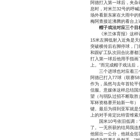
阿德打入第一球后，夹杂
息时，对米兰32号的呼
场外看新东家在大雨中的
梅阿查接近沸腾的看台上
帽子戏法对应三个目
《米兰体育报》这样评价
15米左脚低射入近角是
突破横传后右脚停球，门
和跟矿工队次回合比赛都
打入第一球后他用手指画
上。”而完成帽子戏法后
三个进球也对应着三个
阿德已打入77球（联赛5
作为，虽然与去年首轮平
信服。意媒体这样总结国
望（与弱队过招不断取胜
军杯资格赛开始新一年）
键。最后为得到亚军就是
上的对手肯定比特雷维索
国米10号依旧低调：“
了。一无所获的结局我连
他留出一公分，他就会惩