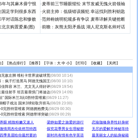
 06年与其麻木毋宁恨
·
麦蒂前三节睡眼惺忪 末节发威无愧火箭领袖
在国足学到很多东西
·
火箭主帅：低级错误频犯 幸运找到胜利钥匙
和平对话陈忠和惨败
·
范帅称姚明犯规多有争议 麦蒂详解关键抢断
北京购置爱巢(图)
·
前瞻：灰熊太阳矛盾战 湖人尼克斯名帅对话
句
】【
热点排行
】【
推荐
】【字体：
大
中
小
】【
打印
】 【
收藏
】 【
关闭
】
德无敌左脚 维杜卡世界波破球荒
(08/30 10:14)
容：疯子打造黑马 阿德无愧国王
(08/30 10:10)
最佳阵容 米兰、尤文无人得好评
(08/29 19:54)
在最佳射手 坦言最畏惧门将迪达
(08/29 14:09)
法” 国际米兰3比0胜特雷维索
(08/29 11:27)
演帽子戏法 国米3球轻取升班马
(08/28 23:00)
-0完胜特雷维索 阿德拥抱费戈
(08/29 00:30)
-0完胜特雷维索 阿德带球突破
(08/29 00:29)