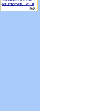
·
摩托罗拉对讲机一对360
更多...