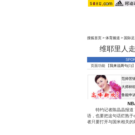
搜狐首页
>
体育频道
>
国际足
维耶里人走
SPO
页面功能 【
我来说两句(
1
)
】
范帅苦
大师杯
鲁能申
N
特约记者陈晶晶报道 T
语，也要把这句话烂熟于
者只要打开与国米相关的