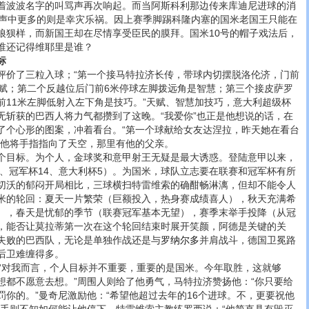
着波波名字的叫骂声再次响起。而当阿斯科利那边传来库迪尼进球的消
喊声中更多的则是幸灾乐祸。因上赛季脚踢科隆内塞的国米老国王只能在
狼狈样，而新国王却在尽情享受臣民的膜拜。国米10号的帽子戏法后，
谁还记得维耶里是谁？
标
了三粒入球；“第一个接马特拉济长传，带球内切摆脱洛伦济，门前
天赋；第二个反越位后门前6米停球左脚拨远角是智慧；第三个接皮萨罗
前11米左脚低射入左下角是技巧。”天赋、智慧加技巧，意大利超级杯
无斩获的巴西人将力气都攒到了这晚。“我爱你”也正是他想说的话，在
了个心形的图案，冲着看台。“第一个球献给女友达涅拉，昨天她在看台
，他将手指指向了天空，那里有他的父亲。
目标。为个人，金球奖和意甲射王无疑是最大诱惑。登陆意甲以来，
8、冠军杯14、意大利杯5）。为国米，球队立志要在联赛和冠军杯有所
切沃的郁闷开局相比，三球横扫特雷维索的确酣畅淋漓，但却不能令人
米的轮回：夏天一片繁荣（巨额投入，热身赛成绩喜人），秋天充满希
），春天是忧郁的季节（联赛冠军基本无望），赛季末举手投降（从冠
，能否让莫拉蒂第一次在这个轮回结束时展开笑颜，阿德是关键的关
失败的巴西队，无论是单独作战还是与
罗纳尔多
并肩战斗，德国卫冕路
后卫难缠得多。
对我而言，个人目标并不重要，重要的是国米。今年取胜，这就够
想都不愿意去想。”周围人则给了他勇气，马特拉济赞扬他：“你只要给
罚你的。”曼奇尼激励他：“希望他超过去年的16个进球。不，更要祝他