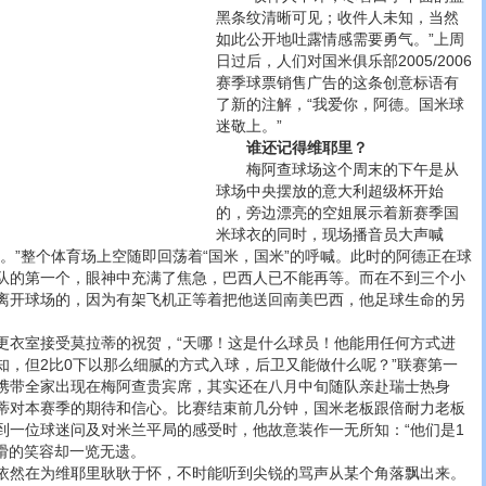
黑条纹清晰可见；收件人未知，当然
如此公开地吐露情感需要勇气。”上周
日过后，人们对国米俱乐部2005/2006
赛季球票销售广告的这条创意标语有
了新的注解，“我爱你，阿德。国米球
迷敬上。”
谁还记得维耶里？
梅阿查球场这个周末的下午是从
球场中央摆放的意大利超级杯开始
的，旁边漂亮的空姐展示着新赛季国
米球衣的同时，现场播音员大声喊
。”整个体育场上空随即回荡着“国米，国米”的呼喊。此时的阿德正在球
队的第一个，眼神中充满了焦急，巴西人已不能再等。而在不到三个小
离开球场的，因为有架飞机正等着把他送回南美巴西，他足球生命的另
室接受莫拉蒂的祝贺，“天哪！这是什么球员！他能用任何方式进
知，但2比0下以那么细腻的方式入球，后卫又能做什么呢？”联赛第一
携带全家出现在梅阿查贵宾席，其实还在八月中旬随队亲赴瑞士热身
蒂对本赛季的期待和信心。比赛结束前几分钟，国米老板跟倍耐力老板
到一位球迷问及对米兰平局的感受时，他故意装作一无所知：“他们是1
狡猾的笑容却一览无遗。
然在为维耶里耿耿于怀，不时能听到尖锐的骂声从某个角落飘出来。