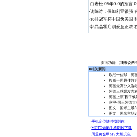
·
白岩松:05年0-0的预言
·
访陈涛：保加利亚很强 
·
女排冠军杯中国负美国 
·
郭晶晶霍启刚爱意正浓 在
页面功能 【
我来说两
■
相关新闻
欧战十佳球：阿
搜狐一周最佳阵
阿德最高分入选
阿德三球爆发志
阿德上演“帽子戏
意甲-国王阿德大
图文：国米主场3
图文：国米主场3