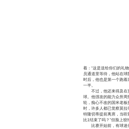
着：“这是送给你们的礼物
员通道里等待，他站在球
时后，他也是第一个跑着
一半。
不过，他还来得及在更衣
球。他强攻的能力众所周
轮，痴心不改的国米老板
时，许多人都已觉察莫拉
特隆切蒂提前离席，当听
比1结束了吗？”但脸上
比赛开始前，有球迷依