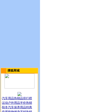
搜狐商城
·
汽车用品热销品排行榜
·
运动户外用品半价热销
·
秋冬汽车保养用品特惠
·
电视购物健身器材热销