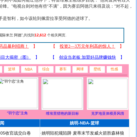
对手则不知如何能让他停下，特雷维索主教练罗西说：“他简直具有毁灭
锋。”电视台则对他有些“不满”，因为赛后阿德只来得及说：“对不起，
是智利，如今该轮到佩雷拉享受阿德的进球了。
国际米兰 阿德
”,共找到
12,612
个相关网页.
篮球
综合
赛车
网球
壁纸
性感
NBA
“羽宁恋”主角
维埃里猎艳的新目标
克罗地亚体模弄风情
闻
姚明-NBA-篮球
足05收官战交白卷
·
姚明陷犯规陷阱 麦蒂末节发威火箭胜森林狼