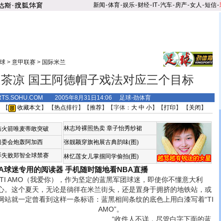
新闻
-
体育
-
娱乐
-
财经
-
IT
-
汽车
-
房产
-
女人
-
短信
-
球
>
意甲联赛
>
国际米兰
茶凉 国王阿德帽子戏法对应三个目标
RTS.SOHU.COM 2005年8月31日14:06 足球-劲体育
 【
收藏本文
】 【
热点排行
】【
推荐
】【字体：
大
中
小
】【
打印
】 【
关闭
】
林志玲裸照热卖
章子怡秀纱裙
恼火箭唯麦蒂敢突破
组委会炮轰阿加西
张靓颖穿旗袍展古典韵味(图)
诉失败郑智全球禁赛
林忆莲女儿掌掴同学偷拍(图)
BA球迷专用的阅读器
手机随时随地看NBA直播
I AMO（我爱你），作为坚定的蓝黑军团球迷，即使你不懂意大利
心。这个夏天，无论是徜徉在米兰街头，还是置身于拥挤的地铁站，或
网站就一定曾看到这样一条标语：蓝黑相间条纹的底色上用白漆写着“TI
AMO”。
“收件人不详，尽管白字下面的蓝