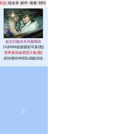
彩信
-
校友录
-
邮件
-
搜索
-
BBS
19岁MM超靓摄影写真(图)
世界最强波霸照片集(图)
抓拍俄特种部队残酷训练