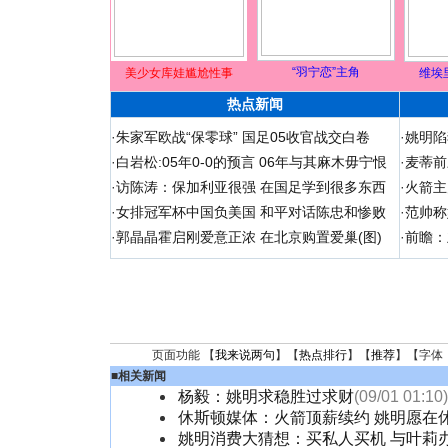
“羽宁恋”主角
美少女库娃尴尬性事
维埃
热点新闻
·
朱家军欧战“保零球” 国足05收官战交白卷
·
姚明陷
·
白岩松:05年0-0的预言 06年与其麻木毋宁恨
·
麦蒂前
·
访陈涛：保加利亚很强 在国足学到很多东西
·
火箭主
·
女排冠军杯中国负美国 和平对话陈忠和惨败
·
范帅称
·
郭晶晶霍启刚爱意正浓 在北京购置爱巢(图)
·
前瞻：
页面功能 【
我来说两句
】【
热点排行
】【
推荐
】【字体
■
相关新闻
杨毅：姚明求稳胜过求财
(09/01 01:10)
休斯顿媒体：火箭顶薪续约 姚明愿在
姚明消费大猜想：买私人买机 与叶莉