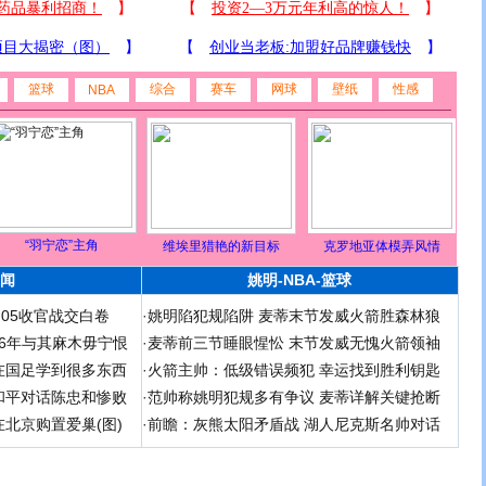
篮球
综合
赛车
网球
壁纸
性感
NBA
“羽宁恋”主角
维埃里猎艳的新目标
克罗地亚体模弄风情
闻
姚明-NBA-篮球
足05收官战交白卷
·
姚明陷犯规陷阱 麦蒂末节发威火箭胜森林狼
 06年与其麻木毋宁恨
·
麦蒂前三节睡眼惺忪 末节发威无愧火箭领袖
在国足学到很多东西
·
火箭主帅：低级错误频犯 幸运找到胜利钥匙
和平对话陈忠和惨败
·
范帅称姚明犯规多有争议 麦蒂详解关键抢断
北京购置爱巢(图)
·
前瞻：灰熊太阳矛盾战 湖人尼克斯名帅对话