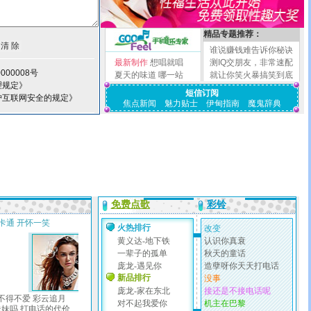
精品专题推荐：
谁说赚钱难告诉你秘诀
最新制作
想唱就唱
测IQ交朋友，非常速配
000008号
夏天的味道
哪一站
就让你笑火暴搞笑到底
理规定》
短信订阅
护互联网安全的规定》
焦点新闻
魅力贴士
伊甸指南
魔鬼辞典