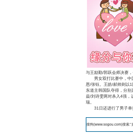
与王励勤/郭跃会师决赛，
男女双打比赛中，中国队
恩/张钰。王皓/郝帅则以
东道主韩国队夺得，分别
焱/刘诗雯两对杀入4强，
瑞。
31日还进行了男子单打
搜狗(
www.sogou.com
)搜索:“