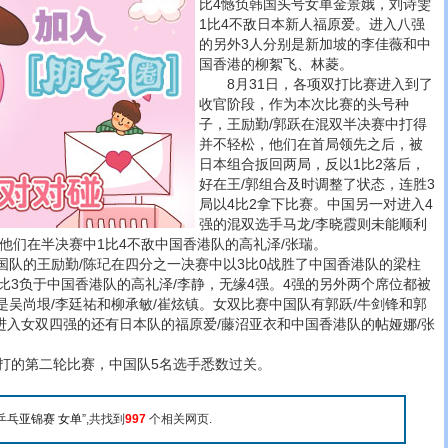
比4憾负韩国头号女单金景娥，刘诗雯
1比4不敌日本新人福原爱。进入八强
的另外3人分别是新加坡的李佳薇和中
国香港的柳絮飞、林菱。
8月31日，各项双打比赛进入到了
收官阶段，作为本次比赛的头号种
子，王励勤/郭跃在混双半决赛中打得
并不轻松，他们在首局领先之后，被
日本组合扳回两局，反以1比2落后，
好在王/郭组合及时调整了状态，连胜3
局以4比2拿下比赛。中国另一对进入4
强的混双选手马龙/李晓霞则未能顺利
他们在半决赛中1比4不敌中国香港队的高礼泽/张瑞。
的王励勤/陈玘在四分之一决赛中以3比0战胜了中国香港队的梁柱
1比3负于中国香港队的高礼泽/李静，无缘4强。4强的另外两个席位都被
是吴尚垠/李廷祐和柳承敏/崔炫镇。女双比赛中国队有郭跃/牛剑锋和郭
进入女双四强的还有日本队的福原爱/藤沼亚衣和中国香港队的帖娅娜/张
的第二轮比赛，中国队5名选手悉数过关。
乒乓亚锦赛 女单
”,共找到
997
个相关网页.