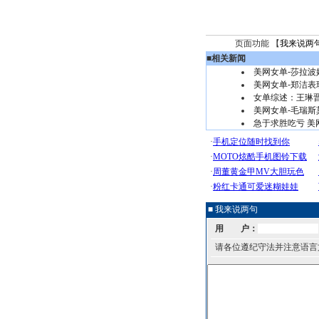
页面功能 【
我来说两
■
相关新闻
美网女单-莎拉波
美网女单-郑洁表
女单综述：王琳晋
美网女单-毛瑞斯
急于求胜吃亏 
■ 我来说两句
用 户：
请各位遵纪守法并注意语言