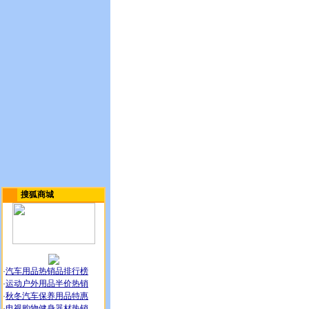
搜狐商城
·
汽车用品热销品排行榜
·
运动户外用品半价热销
·
秋冬汽车保养用品特惠
·
电视购物健身器材热销