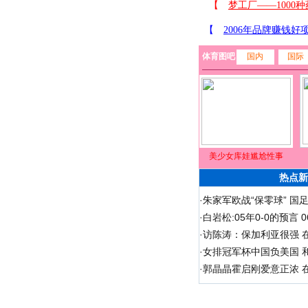
体育图吧
国内
国际
美少女库娃尴尬性事
热点新
·
朱家军欧战“保零球” 国
·
白岩松:05年0-0的预言
·
访陈涛：保加利亚很强 
·
女排冠军杯中国负美国 
·
郭晶晶霍启刚爱意正浓 在