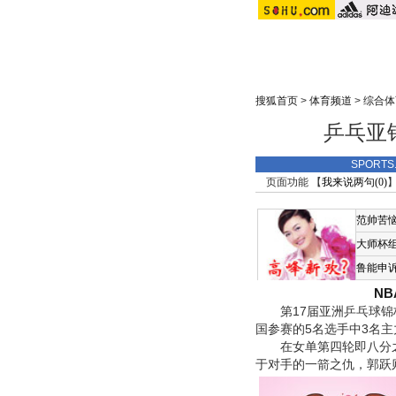
搜狐首页
>
体育频道
>
综合体
乒乓亚
SPORT
页面功能 【
我来说两句(
0
)
】
范帅苦
大师杯
鲁能申
N
第17届亚洲乒乓球锦标
国参赛的5名选手中3名
在女单第四轮即八分之一
于对手的一箭之仇，郭跃