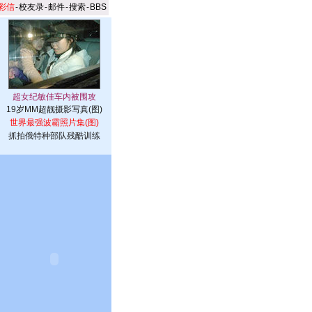
彩信
-
校友录
-
邮件
-
搜索
-
BBS
19岁MM超靓摄影写真(图)
世界最强波霸照片集(图)
抓拍俄特种部队残酷训练