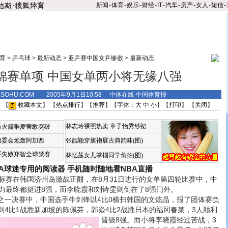
新闻
-
体育
-
娱乐
-
财经
-
IT
-
汽车
-
房产
-
女人
-
短信
-
育
>
乒乓球
>
最新动态
>
亚乒赛中国女乒惨败
>
最新动态
锦赛单项 中国女单两小将无缘八强
S.SOHU.COM 2005年9月1日10:58 中体在线-中国体育报
 【
收藏本文
】 【
热点排行
】【
推荐
】【字体：
大
中
小
】【
打印
】 【
关闭
】
林志玲裸照热卖
章子怡秀纱裙
恼火箭唯麦蒂敢突破
组委会炮轰阿加西
张靓颖穿旗袍展古典韵味(图)
诉失败郑智全球禁赛
林忆莲女儿掌掴同学偷拍(图)
BA球迷专用的阅读器
手机随时随地看NBA直播
赛在韩国济州岛激战正酣，在8月31日进行的女单第四轮比赛中，中
主力最终都挺进8强，而李晓霞和刘诗雯则倒在了8强门外。
决赛中，中国选手牛剑锋以4比0横扫韩国的文炫晶，报了团体赛负
则4比1战胜新加坡的陈佩芬，郭焱4比2战胜日本的福冈春菜，3人顺利
晋级8强。
而小将李晓霞经过苦战，3