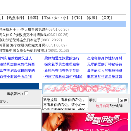
句
】【
热点排行
】【
推荐
】【字体：
大
中
小
】【
打印
】 【
收藏
】 【
关闭
】
娃横扫对手 小克大威晋级第3轮
(09/01 06:36)
现欠佳 0-2惨败捷克小将遭淘汰
(09/01 00:26)
级 邰艺荣博连负日本选手
(08/31 20:27)
莫晋级 海宁摆脱伤病完美开局
(08/31 06:09)
美网首轮中国女单头号彭帅被淘汰
(08/31 01:53)
匿名发出：
手机
文明。
包月自写
5分钱/条