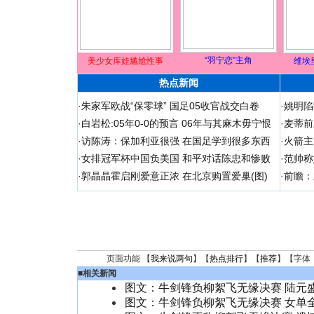
“羽宁恋”主角
美少女库娃尴尬性事
维埃
热点新闻
·
朱家军欧战“保零球” 国足05收官战交白卷
·
姚明陷
·
白岩松:05年0-0的预言 06年与其麻木毋宁恨
·
麦蒂前
·
访陈涛：保加利亚很强 在国足学到很多东西
·
火箭主
·
女排冠军杯中国负美国 和平对话陈忠和惨败
·
范帅称
·
郭晶晶霍启刚爱意正浓 在北京购置爱巢(图)
·
前瞻：
页面功能 【
我来说两句
】【
热点排行
】【
推荐
】【字体
■
相关新闻
图文：牛剑锋负柳絮飞无缘决赛 陆元
图文：牛剑锋负柳絮飞无缘决赛 女单