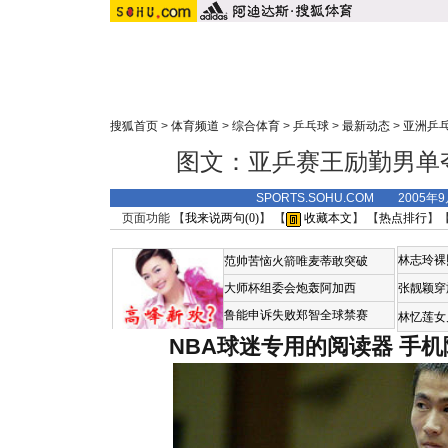
搜狐首页
>
体育频道
>
综合体育
>
乒乓球
>
最新动态
>
亚洲乒
图文：亚乒赛王励勤男单
SPORTS.SOHU.COM 2005年
页面功能 【
我来说两句(
0
)
】 【
收藏本文
】 【
热点排行
】
林志玲裸
范帅苦恼火箭唯麦蒂敢突破
大师杯组委会炮轰阿加西
张靓颖穿
鲁能申诉失败郑智全球禁赛
林忆莲女
NBA球迷专用的阅读器
手机