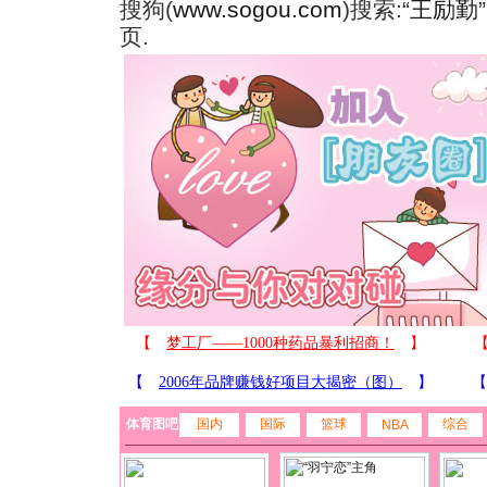
搜狗(
www.sogou.com
)搜索:“
王励勤
页.
体育图吧
国内
国际
篮球
综合
NBA