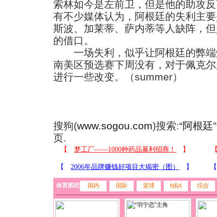
索林如今是左前卫，但是他的助攻反
有不少媒体认为，阿根廷的失利主要
斯波、加莱蒂、萨内蒂等人缺阵，但
的借口。
一场失利，似乎让阿根廷的弊端
南美区预选赛下周没有，对于佩克尔
进行一些改变。（summer）
搜狗(
www.sogou.com
)搜索:“
阿根廷
页.
体育图吧
国内
国际
篮球
综合
NBA