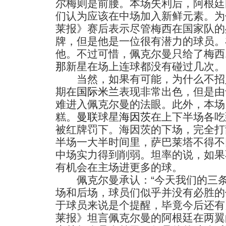
尔梅则是前腰。本场失利后，阿根廷
们认为应该在中场加入新鲜元素。为
莱报》赛后表示尽管梅西在国家队的
牌，但是他是一位很有潜力的球员。
他。不过可惜，佩克尔曼只给了梅西
那
新星在场上连球都没有碰过几次。
当然，如果有可能，为什么不招
期在
国际米兰
表现非常出色，但是由
难进入佩克尔曼的法眼。此外，本场
糕。
曼联
球星
海因茨
在上下半场各吃
被红牌罚下。海因茨的下场，完全打
半场一大半时间里，萨巴莱塔不得不
中场实力得到削弱。坦率的说，如果
有机会在主场进更多的球。
佩克尔曼承认：“今天我们的三条
场和后场，球员们似乎并没有必胜的
于球员来说是个提醒，毕竟今后还有
莱报》坦言佩克尔曼的阿根廷在两翼