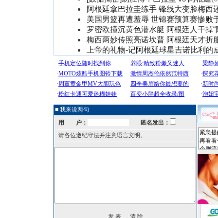
阿根廷拿巴拉圭练手 锋线大变脸梅西
美国男篮再遭羞辱 世锦赛预算赛惨败
罗密欧撞沉黄色潜水艇 阿根廷人干掉“
梅西两妙传照亮诺坎普 阿根廷天才折
上帝的礼物-记阿根廷球星吉诺比利的
■ 我来说两句
用 户：
匿名发出：
请各位遵纪守法并注意语言文明。