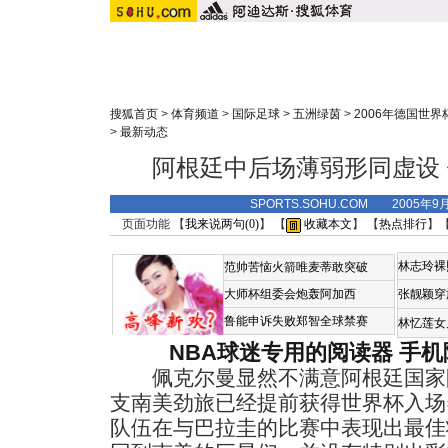
搜狐首页
>
体育频道
>
国际足球
>
五洲绿茵
>
2006年德国世界
>
最新动态
阿根廷中后场薄弱形同虚设
SPORTS.SOHU.COM 2005年9
页面功能 【
我来说两句(
0
)
】 【
收藏本文
】 【
热点排行
】
林志玲裸
范帅苦恼火箭唯麦蒂敢突破
大师杯组委会炮轰阿加西
张靓颖穿
鲁能申诉失败郑智全球禁赛
林忆莲女
NBA球迷专用的阅读器
手机
佩克尔曼显然不满意阿根廷国家
支南美劲旅已经提前获得世界杯入场
队伍在与巴拉圭的比赛中表现出最佳