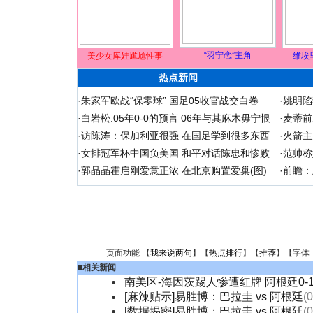
“羽宁恋”主角
美少女库娃尴尬性事
维埃
热点新闻
·
朱家军欧战“保零球” 国足05收官战交白卷
·
姚明陷
·
白岩松:05年0-0的预言 06年与其麻木毋宁恨
·
麦蒂前
·
访陈涛：保加利亚很强 在国足学到很多东西
·
火箭主
·
女排冠军杯中国负美国 和平对话陈忠和惨败
·
范帅称
·
郭晶晶霍启刚爱意正浓 在北京购置爱巢(图)
·
前瞻：
页面功能 【
我来说两句
】【
热点排行
】【
推荐
】【字体
■
相关新闻
南美区-海因茨踢人惨遭红牌 阿根廷0-
[麻辣贴示]易胜博：巴拉圭 vs 阿根廷
(
[数据揭密]易胜博：巴拉圭 vs 阿根廷
(