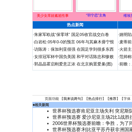
“羽宁恋”主角
美少女库娃尴尬性事
维埃
热点新闻
·
朱家军欧战“保零球” 国足05收官战交白卷
·
姚明陷
·
白岩松:05年0-0的预言 06年与其麻木毋宁恨
·
麦蒂前
·
访陈涛：保加利亚很强 在国足学到很多东西
·
火箭主
·
女排冠军杯中国负美国 和平对话陈忠和惨败
·
范帅称
·
郭晶晶霍启刚爱意正浓 在北京购置爱巢(图)
·
前瞻：
页面功能 【
我来说两句
】【
热点排行
】【
推荐
】【字体
■
相关新闻
世界杯预选赛肯尼亚主场失利 突尼斯
世界杯预选赛 爱沙尼亚主场2比1战胜
2006世界杯预选赛前瞻：争胜，为了
世界杯预选赛:利比亚平苏丹获非洲国