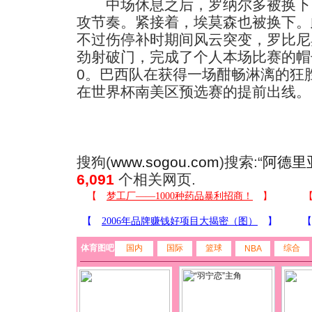
中场休息之后，罗纳尔多被换下
攻节奏。紧接着，埃莫森也被换下。
不过伤停补时期间风云突变，罗比尼
劲射破门，完成了个人本场比赛的帽
0。巴西队在获得一场酣畅淋漓的狂
在世界杯南美区预选赛的提前出线。
搜狗(
www.sogou.com
)搜索:“
阿德里
6,091
个相关网页.
体育图吧
国内
国际
篮球
综合
NBA