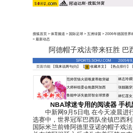
搜狐首页
>
体育频道
>
国际足球
>
五洲绿茵
>
2006年德国世界
>
最新动态
阿德帽子戏法带来狂胜 巴
SPORTS.SOHU.COM 2005年
页面功能 【
我来说两句(
0
)
】 【
收藏本文
】 【
热点排行
】
林志玲裸
范帅苦恼火箭唯麦蒂敢突破
大师杯组委会炮轰阿加西
张靓颖穿
鲁能申诉失败郑智全球禁赛
林忆莲女
NBA球迷专用的阅读器
手机
中新网9月5日电 在今天凌晨进行
选赛中，世界冠军巴西队坐镇巴西利
国际米兰前锋阿德里亚诺的帽子戏法