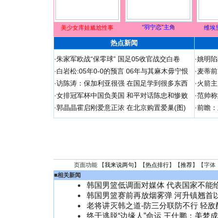
“羽宁恋”主角
美少女库娃尴尬性事
维埃
热点新闻
·
朱家军欧战“保零球” 国足05收官战交白卷
·
姚明陷
·
白岩松:05年0-0的预言 06年与其麻木毋宁恨
·
麦蒂前
·
访陈涛：保加利亚很强 在国足学到很多东西
·
火箭主
·
女排冠军杯中国负美国 和平对话陈忠和惨败
·
范帅称
·
郭晶晶霍启刚爱意正浓 在北京购置爱巢(图)
·
前瞻：
页面功能 【
我来说两句
】【
热点排行
】【
推荐
】【字体
■
相关新闻
韩国男篮低调面对媒体 代表国家不能
韩国男篮赛前再放烟雾弹 河升镇翘首
老将讲灭韩之道-防三分联防不行 轻敌
终于逃脱“边缘人”命运 王仕鹏：美梦成