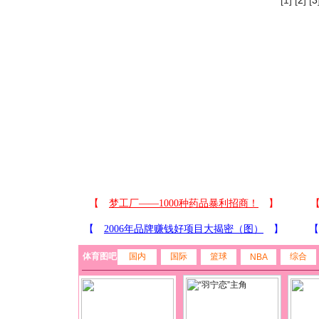
[1] [
2
] [
3
体育图吧
国内
国际
篮球
综合
NBA