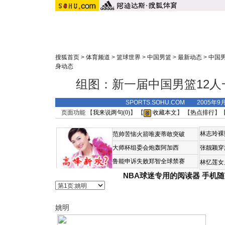
搜狐首页
>
体育频道
>
篮球世界
>
中国男篮
>
最新动态
>
中国
身动态
组图：新一届中国男篮12人
SPORTS.SOHU.COM 2005年9
页面功能 【
我来说两句(
0
)
】 【
收藏本文
】 【
热点排行
】
林志玲裸
范帅苦恼火箭唯麦蒂敢突破
大师杯组委会炮轰阿加西
张靓颖穿
鲁能申诉失败郑智全球禁赛
林忆莲女
NBA球迷专用的阅读器
手机随
姚明