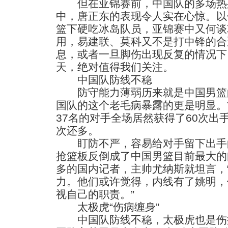
但在亚锦赛前，中国队的多场热
中，唐正东的表现令人实在心惊。以
篮下硬吃冰岛队员，亚锦赛中又何谈
用，易建联、莫科又不是打中锋的合
息，或者一旦脚伤出现反复的情况下
天，绝对值得我们关注。
中国队防线不稳
防守能力薄弱历来就是中国男篮
国队的这个老毛病暴露的更是明显。
37名的对手全场居然获得了60次出
次还多。
盯防不严，容易给对手留下出手
抢篮板反倒成了中国男篮目前最大的
多的国内记者，主帅尤纳斯就坦言，
力。他们或许觉得，内线有了姚明，
视自己的职责。”
太极虎“伤病缠身”
中国队防线不稳，太极虎也是伤