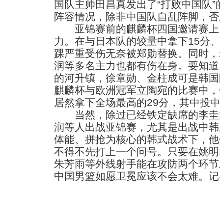
国队主帅田昌真发出了“打败中国队
阵容情况，除非中国队自乱阵脚，否
亚锦赛前的麒麟杯四国邀请赛上
力。在与日本队的较量中拿下15分
踝严重受伤无奈被郑勋替换。同时，
润等多名主力也都有伤在身。要知道
的河升镇，徐章勋、金柱成可是韩国
麒麟杯与欧洲冠军立陶宛的比赛中，
居然拿下全场最高的29分，其中投中
当然，除过已经铁定缺席的李圭
润等人出战亚锦赛，尤其是出战中韩
体能、拼抢为核心的韩式战术下，他
不得不先打上一个问号。只要在姚明
朱芳雨等外线射手能在攻防两个环节
中国男篮如愿卫冕应该不会太难。记