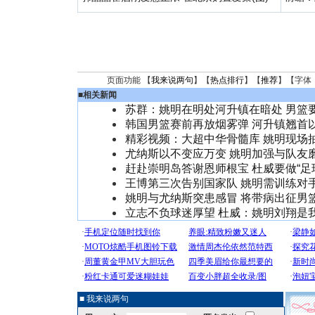
页面功能 【
我来说两句
】【
热点排行
】【
推荐
】【字体
■
相关新闻
苏群：姚明在明处河升镇在暗处 男篮
韩国男篮赛前再放烟雾弹 河升镇翘首
精彩视频：大超中华骨髓库 姚明现场
尤纳斯以不变应万变 姚明加强与队友
赶赴崇明岛答谢恩师根宝 杜威要做“足
王博第三次告别国家队 姚明需训练对
姚明与尤纳斯突患感冒 将带病出征男
立志不负球迷厚望 杜威：姚明刘翔是我
■ 我来说两句