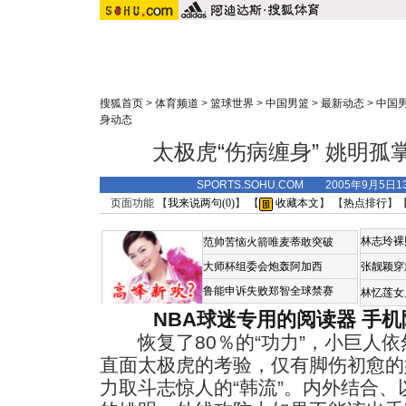
搜狐首页
>
体育频道
>
篮球世界
>
中国男篮
>
最新动态
>
中国
身动态
太极虎“伤病缠身” 姚明
SPORTS.SOHU.COM 2005年9月5日
页面功能 【
我来说两句(
0
)
】 【
收藏本文
】 【
热点排行
】
林志玲裸
范帅苦恼火箭唯麦蒂敢突破
大师杯组委会炮轰阿加西
张靓颖穿
鲁能申诉失败郑智全球禁赛
林忆莲女
NBA球迷专用的阅读器
手机
恢复了80％的“功力”，小巨人依
直面太极虎的考验，仅有脚伤初愈的
力取斗志惊人的“韩流”。内外结合