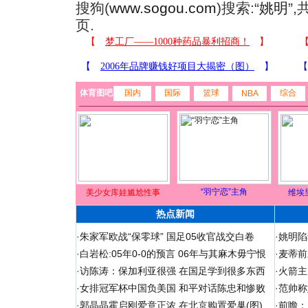
搜狗(
www.sogou.com
)搜索:“
姚明
”
页.
体育图吧
国内
国际
篮球
综合
NBA
“羽宁恋”主角
美少女库娃尴尬性事
维埃
热点新闻
·
朱家军欧战“保零球” 国足05收官战交白卷
·
姚明陷
·
白岩松:05年0-0的预言 06年与其麻木毋宁恨
·
麦蒂前
·
访陈涛：保加利亚很强 在国足学到很多东西
·
火箭主
·
女排冠军杯中国负美国 和平对话陈忠和惨败
·
范帅称
·
郭晶晶霍启刚爱意正浓 在北京购置爱巢(图)
·
前瞻：