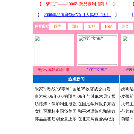
体育图吧
国内
国际
篮球
综合
NBA
“羽宁恋”主角
美少女库娃尴尬性事
维埃
热点新闻
·
朱家军欧战“保零球” 国足05收官战交白卷
·
姚明陷
·
白岩松:05年0-0的预言 06年与其麻木毋宁恨
·
麦蒂前
·
访陈涛：保加利亚很强 在国足学到很多东西
·
火箭主
·
女排冠军杯中国负美国 和平对话陈忠和惨败
·
范帅称
·
郭晶晶霍启刚爱意正浓 在北京购置爱巢(图)
·
前瞻：