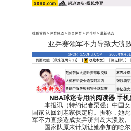
搜狐首页
>
体育频道
>
综合体育
>
乒乓球
>
最新动态
亚乒赛领军不力导致大溃败
SPORTS.SOHU.COM 2005年9月
页面功能 【
我来说两句(
1
)
】 【
收藏本文
】 【
热点排行
】
林志玲裸
范帅苦恼火箭唯麦蒂敢突破
大师杯组委会炮轰阿加西
张靓颖穿
鲁能申诉失败郑智全球禁赛
林忆莲女
NBA球迷专用的阅读器
手机
本报讯（特约记者栗强）中国女
国家队回到老家保定府。据称，她此
军不力直接造成女乒济州岛大溃败。
国家队原来计划让她参加的哈尔