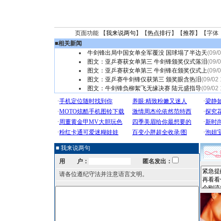
页面功能 【
我来说两句
】【
热点排行
】【
推荐
】【字体
■
相关新闻
牛剑锋出局中国女单全军覆没 国球塌了半边天
(09/
图文：亚乒赛获女单第三 牛剑锋颁奖仪式落泪
(09/
图文：亚乒赛获女单第三 牛剑锋在颁奖仪式上
(09/
图文：亚乒赛牛剑锋仅获第三 颁奖眼含热泪
(09/02 
图文：牛剑锋负柳絮飞无缘决赛 陆元盛指导
(09/02 
■ 我来说两句
用 户：
匿名发出：
请各位遵纪守法并注意语言文明。