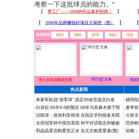
考察一下这批球员的能力。”
体育图吧
国内
国际
篮球
综合
NBA
“羽宁恋”主角
美少女库娃尴尬性事
维埃
热点新闻
·
朱家军欧战“保零球” 国足05收官战交白卷
·
姚明陷
·
白岩松:05年0-0的预言 06年与其麻木毋宁恨
·
麦蒂前
·
访陈涛：保加利亚很强 在国足学到很多东西
·
火箭主
·
女排冠军杯中国负美国 和平对话陈忠和惨败
·
范帅称
·
郭晶晶霍启刚爱意正浓 在北京购置爱巢(图)
·
前瞻：