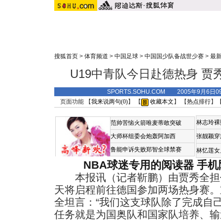
搜狐首页
>
体育频道
>
中国足球
>
中国国少队备战世少赛
>
最
U19中青队今日赴德热身 
SPORTS.SOHU.COM 2005年9月6日
页面功能 【
我来说两句(
0
)
】 【
收藏本文
】 【
热点排行
】
林志玲裸
范帅苦恼火箭唯麦蒂敢突破
大师杯组委会炮轰阿加西
张靓颖穿
鲁能申诉失败郑智全球禁赛
林忆莲女
NBA球迷专用的阅读器
手机
本报讯（记者靳鹏）由贾秀全担任
天将启程前往德国参加两场热身赛。
全坦言：“我们这支球队除了完成自
任务就是为国奥队和国家队培养、输