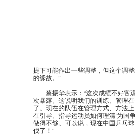
提下可能作出一些调整，但这个调整
的缘故。”
蔡振华表示：“这次成绩不好客观
次暴露。这说明我们的训练、管理在
了。现在的队伍在管理方式、方法上
在引导、指导运动员如何理清‘为国
做得不够。可以说，现在中国乒乓球
伐了！”