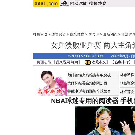
搜狐首页
>
体育频道
>
综合体育
>
乒乓球
>
最新动态
>
亚洲乒
女乒溃败亚乒赛 两大主角
SPORTS.SOHU.COM 2005年9月
页面功能 【
我来说两句(
0
)
】 【
收藏本文
】 【
热点排行
】
林志玲裸
范帅苦恼火箭唯麦蒂敢突破
大师杯组委会炮轰阿加西
张靓颖穿
鲁能申诉失败郑智全球禁赛
林忆莲女
NBA球迷专用的阅读器
手机