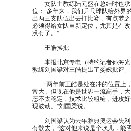
女队主教练陆元盛在总结时也承
位：“多年来，我们乒乓球队给外界
出两三支队伍出去打比赛，有点梦之
必须得给女队重新定位，尤其是在改
没有了。”
王皓挨批
本报北京专电（特约记者孙海光
教练刘国梁对王皓提出了委婉批评。
“两年前王皓是处在冲的位置上，
常大。但现在他是世界一流高手，大
态不太稳定，技术比较粗糙，进攻好
现波动。”刘国梁说。
刘国梁认为去年雅典奥运会失利
有散去，“这对他来说是个坎儿，能