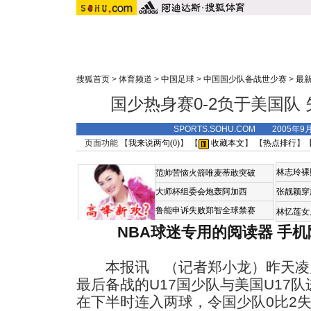
搜狐首页
>
体育频道
>
中国足球
>
中国国少队备战世少赛
>
最
国少热身赛0-2负于美国队
SPORTS.SOHU.COM 2005年9
页面功能 【
我来说两句(
0
)
】 【
收藏本文
】 【
热点排行
】
林志玲裸
范帅苦恼火箭唯麦蒂敢突破
大师杯组委会炮轰阿加西
张靓颖穿
鲁能申诉失败郑智全球禁赛
林忆莲女
NBA球迷专用的阅读器
手机
本报讯 （记者郑小龙）昨天凌
最后备战的U17国少队与美国U17
在下半时连入两球，令国少队0比2