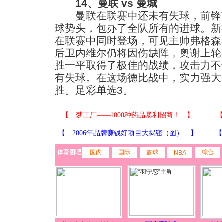
14、曼联 vs 曼城
曼联在联赛中还未有失球，前锋
球势头，包办了全队所有的进球。新
在联赛中同时登场，可见主帅弗格森
后卫内维尔仍将因伤缺阵，奥谢上轮
胜一平取得了极佳的战绩，攻击力不
有失球。在这场德比战中，实力强大
胜。足彩单选3。
体育图吧
国内
国际
篮球
综合
NBA