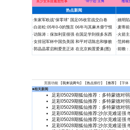
“羽宁恋”主角
美少女库娃尴尬性事
维埃
热点新闻
·
朱家军欧战“保零球” 国足05收官战交白卷
·
姚明陷
·
白岩松:05年0-0的预言 06年与其麻木毋宁恨
·
麦蒂前
·
访陈涛：保加利亚很强 在国足学到很多东西
·
火箭主
·
女排冠军杯中国负美国 和平对话陈忠和惨败
·
范帅称
·
郭晶晶霍启刚爱意正浓 在北京购置爱巢(图)
·
前瞻：
页面功能 【
我来说两句
】【
热点排行
】【
推荐
】【字体
■
相关新闻
足彩05029期狐仙推荐：多特蒙德对
足彩05029期狐仙推荐：多特蒙德对
足彩05029期狐仙推荐：多特蒙德对
足彩05028期狐仙推荐:沙尔克难逞强
足彩05028期狐仙推荐:沙尔克难逞强
足彩05028期狐仙推荐:沙尔克难逞强