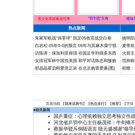
“羽宁恋”主角
美少女库娃尴尬性事
维埃
热点新闻
·
朱家军欧战“保零球” 国足05收官战交白卷
·
姚明陷
·
白岩松:05年0-0的预言 06年与其麻木毋宁恨
·
麦蒂前
·
访陈涛：保加利亚很强 在国足学到很多东西
·
火箭主
·
女排冠军杯中国负美国 和平对话陈忠和惨败
·
范帅称
·
郭晶晶霍启刚爱意正浓 在北京购置爱巢(图)
·
前瞻：
页面功能 【
我来说两句
】【
热点排行
】【
推荐
】【字体
■
相关新闻
国乒重症：心理依赖独立思考独立作
河北省乒羽中心主任杨茂祥：牛剑锋
蔡振华驳斥倒陆谣言 陆元盛感谢“领导