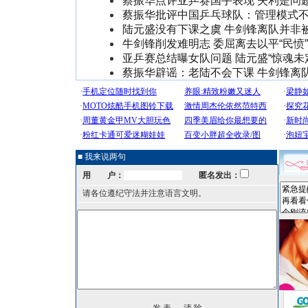
蔡振华点评亚乒赛国手表现 失利是问
蔡振华批评中国乒乓球队：管理模式
陆元盛没有下课之虞 牛剑锋离队并非
牛剑锋削发难明志 委屈离去以平“民愤”
亚乒赛总结曝女队问题 陆元盛“惊魂未
蔡振华辟谣：老陆不会下课 牛剑锋离
■ 我来说两句
用 户：
匿名发出：
请各位遵纪守法并注意语言文明。