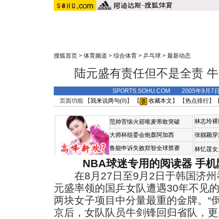
搜狐首页
>
体育频道
>
综合体育
>
乒乓球
>
最新动态
陆元盛有责任但不是全责 
SPORTS.SOHU.COM 2005年9月7
页面功能 【
我来说两句(
0
)
】 【
收藏本文
】 【
热点排行
】
林志玲裸
范帅苦恼火箭唯麦蒂敢突破
大师杯组委会炮轰阿加西
张靓颖穿
鲁能申诉失败郑智全球禁赛
林忆莲女
NBA球迷专用的阅读器
手机
在8月27日至9月2日于韩国济州
元盛率领的国乒女队遭遇30年不见
两块女子项目中分量最重的金牌。“
京后，女队队员牛剑锋回归省队，更