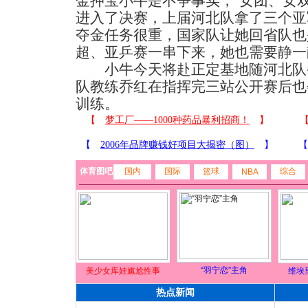
金押宝小牛是不争事实，“女团、女
进入了决赛，上届河北队拿了三个亚
夺金任务很重，国家队让她回省队也
超、亚乒赛一串下来，她也需要静一
小牛今天将赴正定基地随河北队
队教练乔红在指挥完三站公开赛后也
训练。
体育图吧
国内
国际
篮球
综合
NBA
“羽宁恋”主角
美少女库娃尴尬性事
维埃
热点新闻