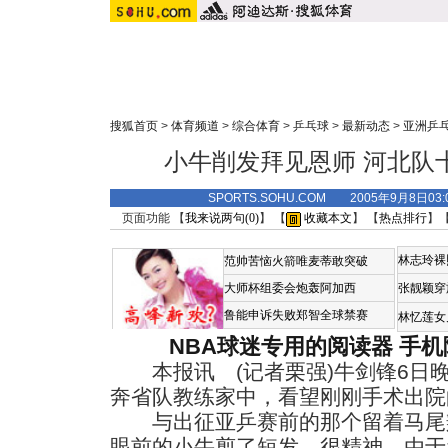
搜狐首页
>
体育频道
>
综合体育
>
乒乓球
>
最新动态
>
亚洲乒
小牛削发拜见恩师 河北队
SPORTS.SOHU.COM 2005年9月8日
页面功能 【
我来说两句(
0
)
】 【
收藏本文
】 【
热点排行
】
林志玲裸
范帅苦恼火箭唯麦蒂敢突破
大师杯组委会炮轰阿加西
张靓颖穿
鲁能申诉失败郑智全球禁赛
林忆莲女
NBA球迷专用的阅读器
手机
本报讯 (记者栗强)牛剑锋6日
奔省队教练家中，看望刚刚手术出院
与出征亚乒赛前的那个留着马尾
眼前的小牛剪了短发，很精神。由于