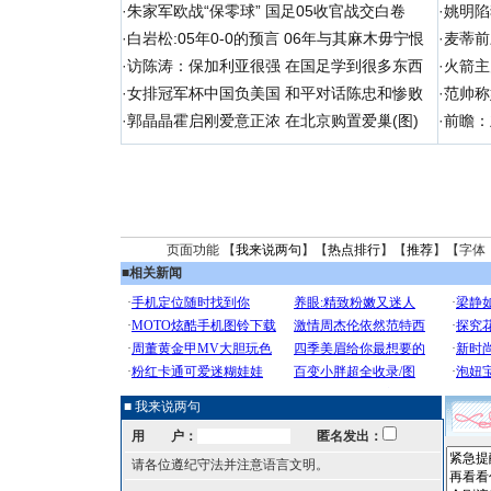
·
朱家军欧战“保零球” 国足05收官战交白卷
·
姚明陷
·
白岩松:05年0-0的预言 06年与其麻木毋宁恨
·
麦蒂前
·
访陈涛：保加利亚很强 在国足学到很多东西
·
火箭主
·
女排冠军杯中国负美国 和平对话陈忠和惨败
·
范帅称
·
郭晶晶霍启刚爱意正浓 在北京购置爱巢(图)
·
前瞻：
页面功能 【
我来说两句
】【
热点排行
】【
推荐
】【字体
■
相关新闻
■ 我来说两句
用 户：
匿名发出：
请各位遵纪守法并注意语言文明。