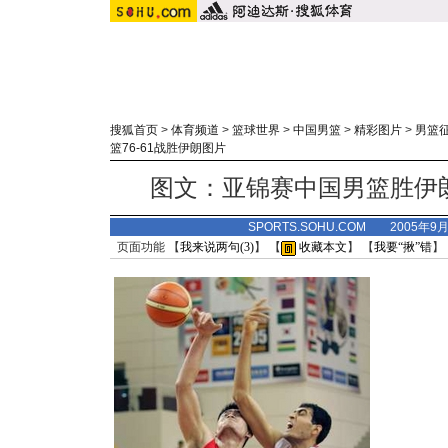
搜狐首页
>
体育频道
>
篮球世界
>
中国男篮
>
精彩图片
>
男篮
篮76-61战胜伊朗图片
图文：亚锦赛中国男篮胜伊
SPORTS.SOHU.COM 2005年9
页面功能 【
我来说两句(
3
)
】 【
收藏本文
】 【
我要“揪”错
】