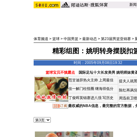
新闻
体育频道
>
篮球
>
中国男篮
>
最新动态
>
第23届男篮亚锦赛
>
精彩组图：姚明转身摆脱扣篮
时间：2005年09月08日19:32
篮球宝贝不慎露点
国际足坛十大长发美男
姚明师妹黄
范甘迪辞热火主帅
上周最佳
提夫人就黑
佳一解门柱怪圈
继海得低分
陈红再讽
丁俊晖英锦赛进八强 写历史
周迅前卫喷
最权威的NBA信息，最完整的官方数据，