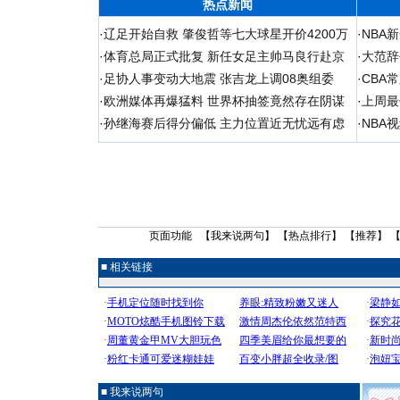
热点新闻
·
辽足开始自救 肇俊哲等七大球星开价4200万
·
NBA
·
体育总局正式批复 新任女足主帅马良行赴京
·
大范辞
·
足协人事变动大地震 张吉龙上调08奥组委
·
CBA
·
欧洲媒体再爆猛料 世界杯抽签竟然存在阴谋
·
上周最
·
孙继海赛后得分偏低 主力位置近无忧远有虑
·
NBA
页面功能 【
我来说两句
】 【
热点排行
】 【
推荐
】 
■ 相关链接
■ 我来说两句