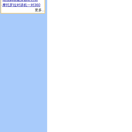
·
摩托罗拉对讲机一对360
更多...