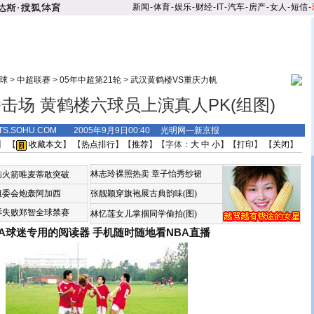
新闻
-
体育
-
娱乐
-
财经
-
IT
-
汽车
-
房产
-
女人
-
短信
-
球
>
中超联赛
>
05年中超第21轮
>
武汉黄鹤楼VS重庆力帆
击场 黄鹤楼六球员上演真人PK(组图)
TS.SOHU.COM 2005年9月9日00:40 光明网—新京报
】 【
收藏本文
】 【
热点排行
】【
推荐
】【字体：
大
中
小
】【
打印
】 【
关闭
】
林志玲裸照热卖
章子怡秀纱裙
恼火箭唯麦蒂敢突破
组委会炮轰阿加西
张靓颖穿旗袍展古典韵味(图)
诉失败郑智全球禁赛
林忆莲女儿掌掴同学偷拍(图)
BA球迷专用的阅读器
手机随时随地看NBA直播