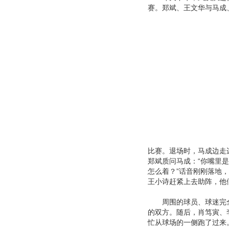
赛。郑斌、王文华与马成
比赛。退场时，马成边走
郑斌质问马成：“你嘴里
怎么着？”话音刚刚落地
王小诗赶紧上去助阵，他
周围的球员、球迷完全
的双方。随后，肖笃寅、
忙从球场的一侧跑了过来