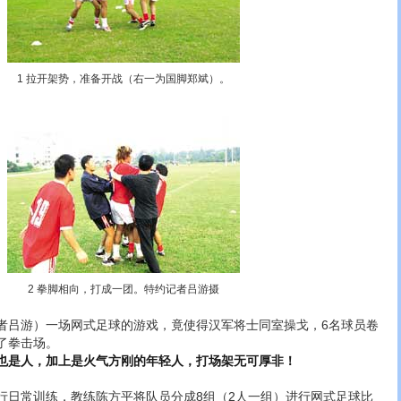
1 拉开架势，准备开战（右一为国脚郑斌）。
2 拳脚相向，打成一团。特约记者吕游摄
吕游）一场网式足球的游戏，竟使得汉军将士同室操戈，6名球员卷
了拳击场。
也是人，加上是火气方刚的年轻人，打场架无可厚非！
常训练，教练陈方平将队员分成8组（2人一组）进行网式足球比