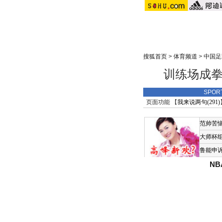
搜狐首页
>
体育频道
>
中国足
训练场成拳
SPOR
页面功能 【
我来说两句(
291
)
范帅苦
大师杯
鲁能申
N