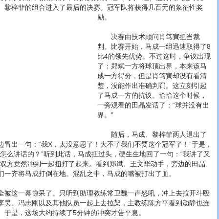
、黎梓菲的组合进入了最后的决赛。冠军队将获得几百元的象征性奖
励。
决赛由技术顾问肖笃寅担当裁
判。比赛开始，马成一组迅速取得了8
比4的领先优势。不过这时，争议出现
了：郑斌一方将球顶出界，本来该马
成一方得分，但是肖笃寅却没有看清
楚，没能作出准确判罚。这立刻引起
了马成一方的抗议。恰恰这个时候，
一旁观看的田晶发话了：“球并没有出
界。”
随后，马成、黎梓菲两人退出了
边冒出一句：“我X，太没意思了！大不了我们不要这个冠军了！”于是，
是怎么讲话的？”听到此话，马成扭过头，硬生生地回了一句：“我讲了又
，双方竟然冲到一起扭打了起来。看到郑斌、王文华动手，旁边的田晶、
们一齐将马成打倒在地。混乱之中，马成的嘴被打出了血。
被这一幕惊呆了。只听到助理教练常卫魏一声怒吼，冲上去拉开斗殴
李昊、冯志刚以及其他队员一起上去拉架，主教练陈方平看到动静也连
。于是，这场大约持续了5分钟的冲突才告平息。