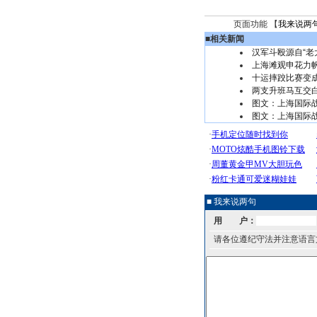
页面功能 【
我来说两
■
相关新闻
汉军斗殴源自“老
上海滩观申花力帆
十运摔跤比赛变成
两支升班马互交白
图文：上海国际
图文：上海国际
■ 我来说两句
用 户：
请各位遵纪守法并注意语言