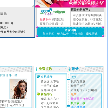
精品专题推荐：
谁说赚钱难告诉你秘诀
最新制作
想唱就唱
测IQ交朋友，非常速配
000008号
夏天的味道
哪一站
就让你笑火暴搞笑到底
理规定》
短信订阅
护互联网安全的规定》
焦点新闻
魅力贴士
伊甸指南
魔鬼辞典