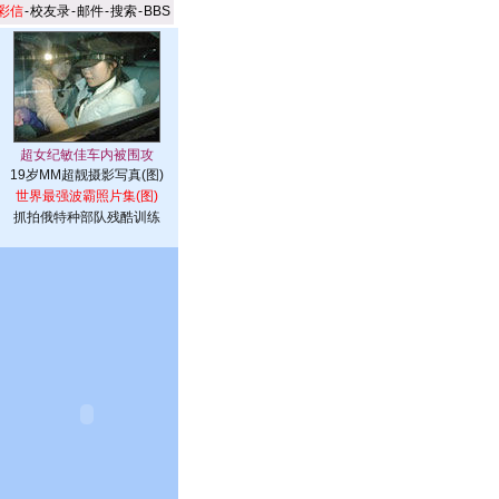
彩信
-
校友录
-
邮件
-
搜索
-
BBS
19岁MM超靓摄影写真(图)
世界最强波霸照片集(图)
抓拍俄特种部队残酷训练