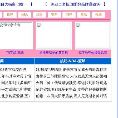
篮球
综合
赛车
网球
壁纸
性感
NBA
“羽宁恋”主角
维埃里猎艳的新目标
克罗地亚体模弄风情
闻
姚明-NBA-篮球
足05收官战交白卷
·
姚明陷犯规陷阱 麦蒂末节发威火箭胜森林狼
 06年与其麻木毋宁恨
·
麦蒂前三节睡眼惺忪 末节发威无愧火箭领袖
在国足学到很多东西
·
火箭主帅：低级错误频犯 幸运找到胜利钥匙
和平对话陈忠和惨败
·
范帅称姚明犯规多有争议 麦蒂详解关键抢断
北京购置爱巢(图)
·
前瞻：灰熊太阳矛盾战 湖人尼克斯名帅对话