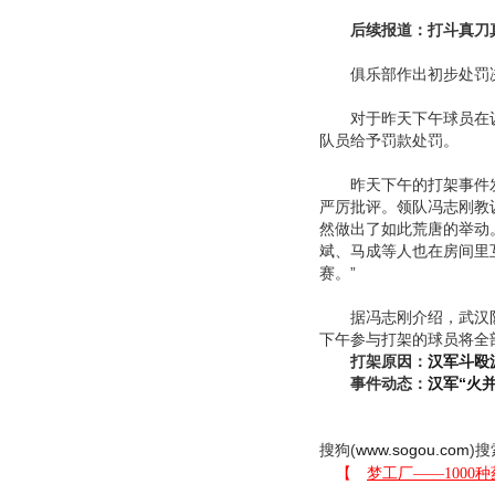
后续报道：
打斗真刀
俱乐部作出初步处罚决定
对于昨天下午球员在训
队员给予罚款处罚。
昨天下午的打架事件发
严厉批评。领队冯志刚教
然做出了如此荒唐的举动
斌、马成等人也在房间里
赛。”
据冯志刚介绍，武汉队队
下午参与打架的球员将全
打架原因：
汉军斗殴
事件动态：
汉军“火并
搜狗(
www.sogou.com
)搜