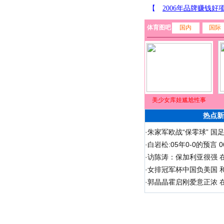
体育图吧
国内
国际
美少女库娃尴尬性事
热点新
·
朱家军欧战“保零球” 国
·
白岩松:05年0-0的预言
·
访陈涛：保加利亚很强 
·
女排冠军杯中国负美国 
·
郭晶晶霍启刚爱意正浓 在