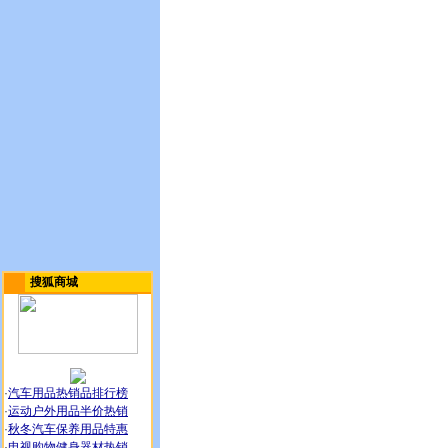
搜狐商城
·
汽车用品热销品排行榜
·
运动户外用品半价热销
·
秋冬汽车保养用品特惠
·
电视购物健身器材热销