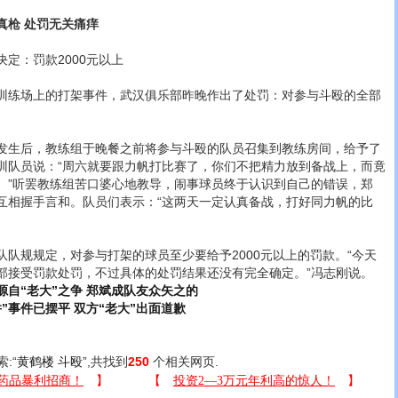
真枪 处罚无关痛痒
：罚款2000元以上
练场上的打架事件，武汉俱乐部昨晚作出了处罚：对参与斗殴的全部
生后，教练组于晚餐之前将参与斗殴的队员召集到教练房间，给予了
训队员说：“周六就要跟力帆打比赛了，你们不把精力放到备战上，而竟
。”听罢教练组苦口婆心地教导，闹事球员终于认识到自己的错误，郑
互相握手言和。队员们表示：“这两天一定认真备战，打好同力帆的比
规规定，对参与打架的球员至少要给予2000元以上的罚款。“今天
部接受罚款处罚，不过具体的处罚结果还没有完全确定。”冯志刚说。
源自“老大”之争 郑斌成队友众矢之的
”事件已摆平 双方“老大”出面道歉
索:“
黄鹤楼 斗殴
”,共找到
250
个相关网页.