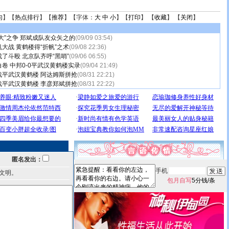
句
】【
热点排行
】【
推荐
】【字体：
大
中
小
】【
打印
】 【
收藏
】 【
关闭
】
大”之争 郑斌成队友众矢之的
(09/09 03:54)
大战 黄鹤楼得“折帆”之术
(09/08 22:36)
了斗殴 北京队齐呼“黑哨”
(09/06 06:55)
卷 中邦0-0平武汉黄鹤楼实录
(09/04 21:49)
战平武汉黄鹤楼 阿达姆斯拼抢
(08/31 22:21)
战平武汉黄鹤楼 李彦郑斌拼抢
(08/31 22:22)
匿名发出：
手机
文明。
包月自写
5分钱/条