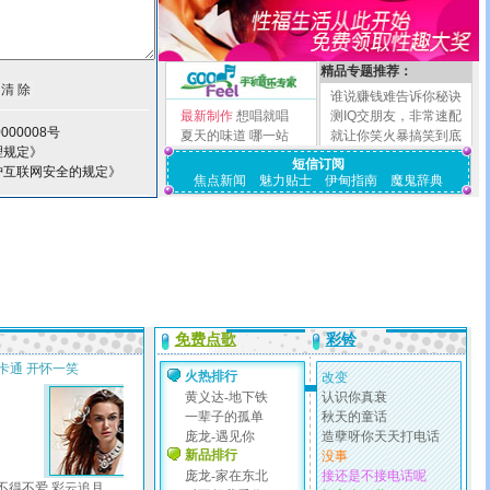
精品专题推荐：
谁说赚钱难告诉你秘诀
最新制作
想唱就唱
测IQ交朋友，非常速配
000008号
夏天的味道
哪一站
就让你笑火暴搞笑到底
理规定》
短信订阅
护互联网安全的规定》
焦点新闻
魅力贴士
伊甸指南
魔鬼辞典