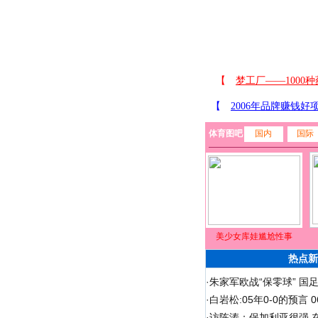
体育图吧
国内
国际
美少女库娃尴尬性事
热点新
·
朱家军欧战“保零球” 国
·
白岩松:05年0-0的预言
·
访陈涛：保加利亚很强 