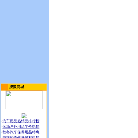
搜狐商城
·
汽车用品热销品排行榜
·
运动户外用品半价热销
·
秋冬汽车保养用品特惠
·
电视购物健身器材热销