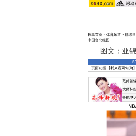
搜狐首页
>
体育频道
>
篮球世
中国台北组图
图文：亚锦
S
页面功能 【
我来说两句(
0
)
】
范帅苦
大师杯
鲁能申
N