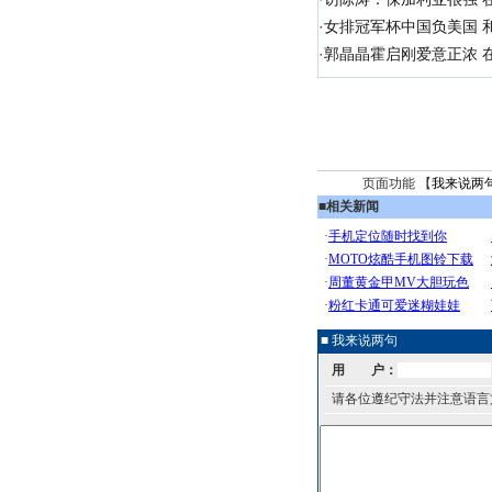
·
女排冠军杯中国负美国 
·
郭晶晶霍启刚爱意正浓 在
页面功能 【
我来说两
■
相关新闻
■ 我来说两句
用 户：
请各位遵纪守法并注意语言