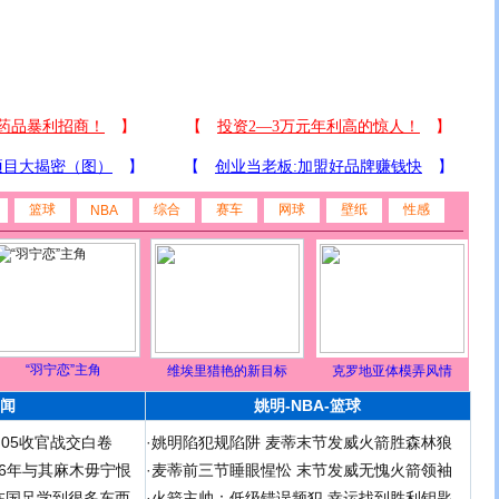
篮球
综合
赛车
网球
壁纸
性感
NBA
“羽宁恋”主角
维埃里猎艳的新目标
克罗地亚体模弄风情
闻
姚明-NBA-篮球
足05收官战交白卷
·
姚明陷犯规陷阱 麦蒂末节发威火箭胜森林狼
 06年与其麻木毋宁恨
·
麦蒂前三节睡眼惺忪 末节发威无愧火箭领袖
在国足学到很多东西
·
火箭主帅：低级错误频犯 幸运找到胜利钥匙