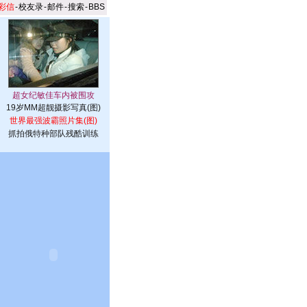
彩信
-
校友录
-
邮件
-
搜索
-
BBS
19岁MM超靓摄影写真(图)
世界最强波霸照片集(图)
抓拍俄特种部队残酷训练