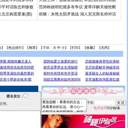
和平对话陈忠和惨败
·
范帅称姚明犯规多有争议 麦蒂详解关键抢断
北京购置爱巢(图)
·
前瞻：灰熊太阳矛盾战 湖人尼克斯名帅对话
句
】【
热点排行
】【
推荐
】【字体：
大
中
小
】【
打印
】 【
收藏
】 【
关闭
】
匿名发出：
手机
文明。
包月自写
5分钱/条