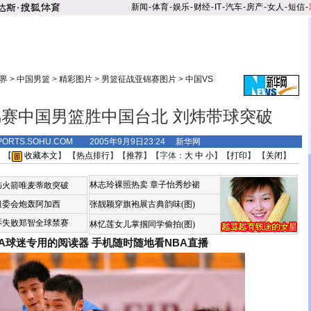
新闻
-
体育
-
娱乐
-
财经
-
IT
-
汽车
-
房产
-
女人
-
短信
-
界
>
中国男篮
>
精彩图片
>
男篮征战亚锦赛图片
>
中国VS
赛中国男篮胜中国台北 刘炜带球突破
PORTS.SOHU.COM 2005年9月9日23:24 新华网
 【
收藏本文
】 【
热点排行
】【
推荐
】【字体：
大
中
小
】【
打印
】 【
关闭
】
林志玲裸照热卖
章子怡秀纱裙
恼火箭唯麦蒂敢突破
组委会炮轰阿加西
张靓颖穿旗袍展古典韵味(图)
诉失败郑智全球禁赛
林忆莲女儿掌掴同学偷拍(图)
BA球迷专用的阅读器
手机随时随地看NBA直播