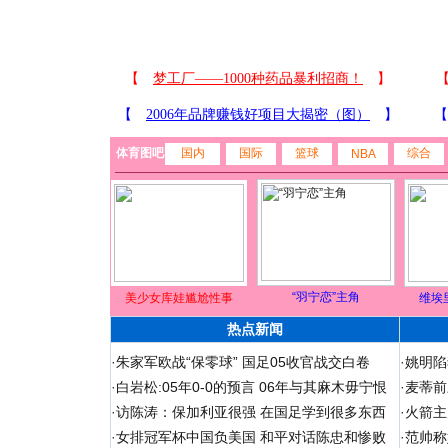
体育图吧
国内
国际
篮球
综合
NBA
“羽宁恋”主角
美少女库娃尴尬性事
维埃
热点新闻
·
朱家军欧战“保零球” 国足05收官战交白卷
·
姚明陷
·
白岩松:05年0-0的预言 06年与其麻木毋宁恨
·
麦蒂前
·
访陈涛：保加利亚很强 在国足学到很多东西
·
火箭主
·
女排冠军杯中国负美国 和平对话陈忠和惨败
·
范帅称