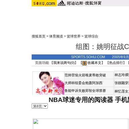
搜狐首页
>
体育频道
>
篮球世界
>
篮球综合
组图：姚明征战C
SPORTS.SOHU.COM 2005年9
页面功能 【
我来说两句(
0
)
】 【
收藏本文
】 【
热点排行
】
林志玲裸
范帅苦恼火箭唯麦蒂敢突破
大师杯组委会炮轰阿加西
张靓颖穿
鲁能申诉失败郑智全球禁赛
林忆莲女
NBA球迷专用的阅读器
手机