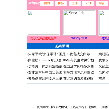
体育图吧
国内
国际
篮球
综合
NBA
“羽宁恋”主角
美少女库娃尴尬性事
维埃
热点新闻
·
朱家军欧战“保零球” 国足05收官战交白卷
·
姚明陷
·
白岩松:05年0-0的预言 06年与其麻木毋宁恨
·
麦蒂前
·
访陈涛：保加利亚很强 在国足学到很多东西
·
火箭主
·
女排冠军杯中国负美国 和平对话陈忠和惨败
·
范帅称
·
郭晶晶霍启刚爱意正浓 在北京购置爱巢(图)
·
前瞻：
页面功能 【
我来说两句
】【
热点排行
】【
推荐
】【字体