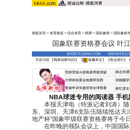
搜狐首页
>
体育频道
>
综合体育
>
棋牌
>
国际象棋
>
国际象棋
国象联赛资格赛会议 叶江
SPORTS.SOHU.COM 2005年9月
页面功能 【
我来说两句(
0
)
】 【
收藏本文
】 【
热点排行
】
林志玲裸
范帅苦恼火箭唯麦蒂敢突破
大师杯组委会炮轰阿加西
张靓颖穿
鲁能申诉失败郑智全球禁赛
林忆莲女
NBA球迷专用的阅读器
手机
本报天津电（特派记者刘涛）随
东、深圳、天津6支队伍陆续抵达天津
地产杯”国象甲级联赛资格赛将于今
在昨晚的领队会议上，中国国际