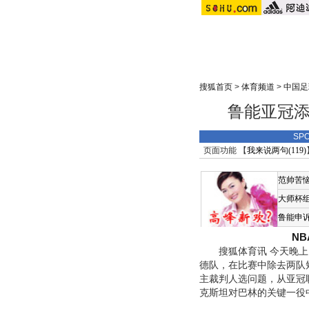
搜狐首页
>
体育频道
>
中国足
鲁能亚冠添
SP
页面功能 【
我来说两句(
119
)
范帅苦
大师杯
鲁能申
N
搜狐体育讯 今天晚上，
德队，在比赛中除去两队
主裁判人选问题，从亚冠
克斯坦对巴林的关键一役