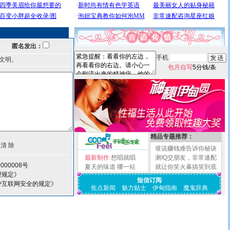
匿名发出：
手机
文明。
包月自写
5分钱/条
精品专题推荐：
谁说赚钱难告诉你秘诀
最新制作
想唱就唱
测IQ交朋友，非常速配
000008号
夏天的味道
哪一站
就让你笑火暴搞笑到底
理规定》
短信订阅
护互联网安全的规定》
焦点新闻
魅力贴士
伊甸指南
魔鬼辞典