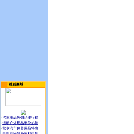
搜狐商城
·
汽车用品热销品排行榜
·
运动户外用品半价热销
·
秋冬汽车保养用品特惠
·
电视购物健身器材热销