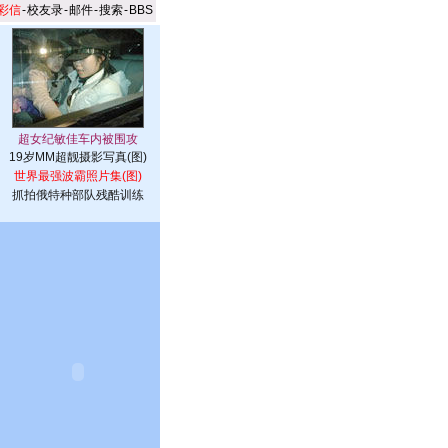
彩信
-
校友录
-
邮件
-
搜索
-
BBS
19岁MM超靓摄影写真(图)
世界最强波霸照片集(图)
抓拍俄特种部队残酷训练