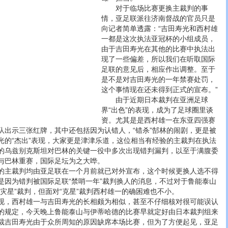
对于临场比赛更换主裁判的事
情，亚足联派往济南督战的官员只是
向记者简单透露：“吉田寿光和西村雄
一都是这次执法亚冠杯的小组成员，
由于吉田寿光在其他的比赛中执法出
现了一些偏差，所以我们在听取国际
足联的意见后，相应作出调整。至于
是不是对吉田寿光的一年禁赛处罚，
这个事情现在还未得到正式的宣布。”
由于近期日本裁判在亚洲足球
界“出色”的表现，成为了足球圈里谈
资。尤其是是西村雄一在东亚四强赛
队出示三张红牌，其中还包括因为认错人，“错杀”郜林的闹剧，更是被
光的“杰出”表现，大家更是津津乐道，这位相当有经验的主裁判在执法
的乌兹别克斯坦对巴林的关键一役中多次出现错判漏判，以至于满腹委
与巴林重赛，国际足坛为之大哗。
主裁判均由亚足联在一个月前就已对外宣布，这个时候更换人选不得
是因为错判被国际足联“禁哨一年”裁判换人的消息，不过对于鲁能泰山
灾星”裁判，但面对“克星”裁判西村雄一的确困难也不小。
，西村雄一与吉田寿光的长相颇为相似，甚至不仔细核对很可能误认
的规定，今天晚上鲁能泰山与伊蒂哈德的比赛早就定好由日本裁判组来
裁吉田寿光由于众所周知的原因缺席本场比赛，但为了方便起见，亚足