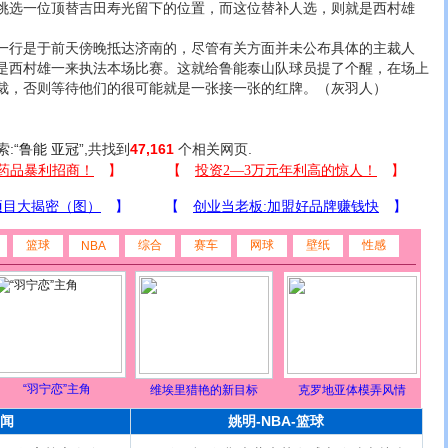
挑选一位顶替吉田寿光留下的位置，而这位替补人选，则就是西村雄
行是于前天傍晚抵达济南的，尽管有关方面并未公布具体的主裁人
是西村雄一来执法本场比赛。这就给鲁能泰山队球员提了个醒，在场上
裁，否则等待他们的很可能就是一张接一张的红牌。（灰羽人）
索:“
鲁能 亚冠
”,共找到
47,161
个相关网页.
篮球
综合
赛车
网球
壁纸
性感
NBA
“羽宁恋”主角
维埃里猎艳的新目标
克罗地亚体模弄风情
闻
姚明-NBA-篮球