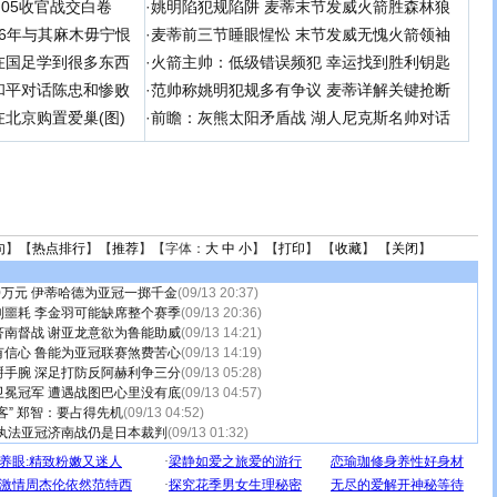
足05收官战交白卷
·
姚明陷犯规陷阱 麦蒂末节发威火箭胜森林狼
 06年与其麻木毋宁恨
·
麦蒂前三节睡眼惺忪 末节发威无愧火箭领袖
在国足学到很多东西
·
火箭主帅：低级错误频犯 幸运找到胜利钥匙
和平对话陈忠和惨败
·
范帅称姚明犯规多有争议 麦蒂详解关键抢断
北京购置爱巢(图)
·
前瞻：灰熊太阳矛盾战 湖人尼克斯名帅对话
句
】【
热点排行
】【
推荐
】【字体：
大
中
小
】【
打印
】 【
收藏
】 【
关闭
】
0万元 伊蒂哈德为亚冠一掷千金
(09/13 20:37)
到噩耗 李金羽可能缺席整个赛季
(09/13 20:36)
济南督战 谢亚龙意欲为鲁能助威
(09/13 14:21)
有信心 鲁能为亚冠联赛煞费苦心
(09/13 14:19)
掰手腕 深足打防反阿赫利争三分
(09/13 05:28)
卫冕冠军 遭遇战图巴心里没有底
(09/13 04:57)
客” 郑智：要占得先机
(09/13 04:52)
 执法亚冠济南战仍是日本裁判
(09/13 01:32)