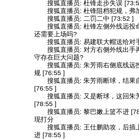
搜狐直播员: 杜锋走步失误 [73:50
搜狐直播员: 杜锋阻档犯规，弗加里罚球
搜狐直播员: 二罚二中 [73:52 ]
搜狐直播员: 杜锋左侧外线远投命中 [
还需要上场吗?
搜狐直播员: 易建联大帽送给对手 [7
搜狐直播员: 对方右侧外线出手再次得分
守存在巨大问题?
搜狐直播员: 朱芳雨右侧底线远
规 [76:55 ]
搜狐直播员: 朱芳雨断球，结果
[76:55 ]
搜狐直播员: 又是断球，这回朱
[78:55 ]
搜狐直播员: 黎巴嫩上篮不进 [78:
现打分
搜狐直播员: 王仕鹏助攻，后插
进 [78:55 ]