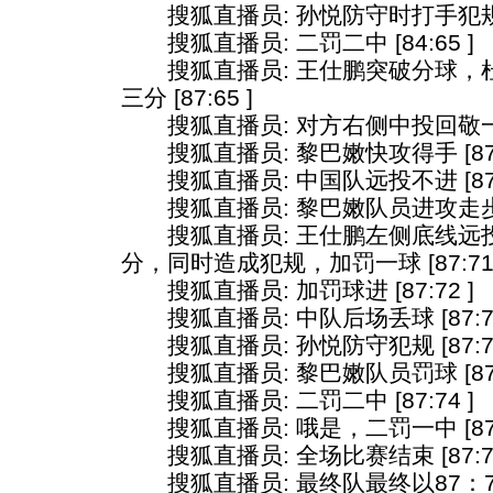
搜狐直播员: 孙悦防守时打手犯规，对方
搜狐直播员: 二罚二中 [84:65 ]
搜狐直播员: 王仕鹏突破分球，
三分 [87:65 ]
搜狐直播员: 对方右侧中投回敬一球 [
搜狐直播员: 黎巴嫩快攻得手 [87:6
搜狐直播员: 中国队远投不进 [87:6
搜狐直播员: 黎巴嫩队员进攻走步 [8
搜狐直播员: 王仕鹏左侧底线远
分，同时造成犯规，加罚一球 [87:71 
搜狐直播员: 加罚球进 [87:72 ]
搜狐直播员: 中队后场丢球 [87:72
搜狐直播员: 孙悦防守犯规 [87:7
搜狐直播员: 黎巴嫩队员罚球 [87:7
搜狐直播员: 二罚二中 [87:74 ]
搜狐直播员: 哦是，二罚一中 [87:7
搜狐直播员: 全场比赛结束 [87:73
搜狐直播员: 最终队最终以87：73战