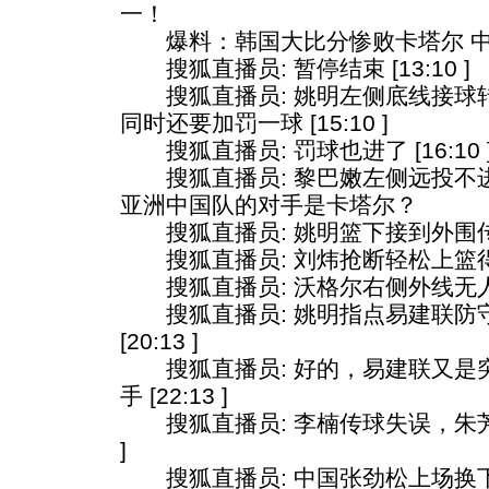
一！
爆料：韩国大比分惨败卡塔尔 中
搜狐直播员: 暂停结束 [13:10 ]
搜狐直播员: 姚明左侧底线接球
同时还要加罚一球 [15:10 ]
搜狐直播员: 罚球也进了 [16:10 
搜狐直播员: 黎巴嫩左侧远投不进，易建
亚洲中国队的对手是卡塔尔？
搜狐直播员: 姚明篮下接到外围传球轻
搜狐直播员: 刘炜抢断轻松上篮得分 [
搜狐直播员: 沃格尔右侧外线无人防守
搜狐直播员: 姚明指点易建联防
[20:13 ]
搜狐直播员: 好的，易建联又是
手 [22:13 ]
搜狐直播员: 李楠传球失误，朱芳雨回
]
搜狐直播员: 中国张劲松上场换下李楠 