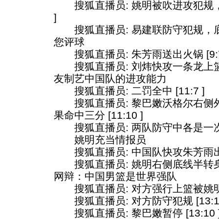
搜狐直播员: 姚明被吹进攻犯规，全
]
搜狐直播员: 易建联防守犯规，底线发
您评球
搜狐直播员: 朱芳雨送出火锅 [9:7
搜狐直播员: 刘炜快攻一条龙上篮造成
友制艺中国队的进攻能力
搜狐直播员: 二罚全中 [11:7 ]
搜狐直播员: 黎巴嫩沃格尔右侧
果命中三分 [11:10 ]
搜狐直播员: 两队防守中各是一次抢断 
姚明充当情报员
搜狐直播员: 中国队快攻朱芳雨出手命中
搜狐直播员: 姚明右侧底线半转身小勾
网辩：中国男篮是世界强队
搜狐直播员: 对方强行上篮被姚明送出火
搜狐直播员: 对方防守犯规 [13:10
搜狐直播员: 黎巴嫩暂停 [13:10