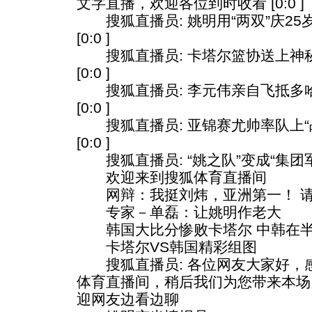
文字直播，欢迎各位到时收看 [0:0 ]
搜狐直播员: 姚明用“两双”庆25
[0:0 ]
搜狐直播员: 卡塔尔篮协送上神秘
[0:0 ]
搜狐直播员: 李元伟亲自飞抵多哈
[0:0 ]
搜狐直播员: 亚锦赛尤帅率队上“战
[0:0 ]
搜狐直播员: “姚之队”变成“集团军” 
欢迎来到搜狐体育直播间
网辩：我挺刘炜，亚洲第一！ 请
专家－单磊：让姚明作老大
韩国大比分惨败卡塔尔 中韩在半
卡塔尔VS韩国精彩组图
搜狐直播员: 各位网友大家好，
体育直播间，稍后我们为您带来本场比赛的
迎网友边看边聊