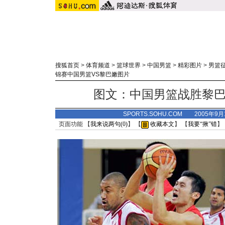
搜狐首页
>
体育频道
>
篮球世界
>
中国男篮
>
精彩图片
>
男篮
锦赛中国男篮VS黎巴嫩图片
图文：中国男篮战胜黎巴
SPORTS.SOHU.COM 2005年9
页面功能 【
我来说两句(
0
)
】 【
收藏本文
】 【
我要“揪”错
】