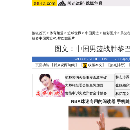
搜狐首页
>
体育频道
>
篮球世界
>
中国男篮
>
精彩图片
>
男篮
锦赛中国男篮VS黎巴嫩图片
图文：中国男篮战胜黎巴
SPORTS.SOHU.COM 2005年9
页面功能 【
我来说两句(
0
)
】 【
收藏本文
】 【
热点排行
】
林志玲裸
范帅苦恼火箭唯麦蒂敢突破
大师杯组委会炮轰阿加西
张靓颖穿
鲁能申诉失败郑智全球禁赛
林忆莲女
NBA球迷专用的阅读器
手机随