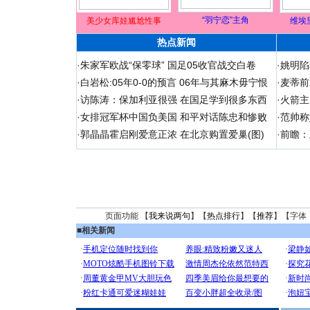
“羽宁恋”主角
美少女库娃尴尬性事
维埃
热点新闻
·
朱家军欧战“保零球” 国足05收官战交白卷
·
姚明陷
·
白岩松:05年0-0的预言 06年与其麻木毋宁恨
·
麦蒂前
·
访陈涛：保加利亚很强 在国足学到很多东西
·
火箭主
·
女排冠军杯中国负美国 和平对话陈忠和惨败
·
范帅称
·
郭晶晶霍启刚爱意正浓 在北京购置爱巢(图)
·
前瞻：
页面功能 【
我来说两句
】【
热点排行
】【
推荐
】【字体
■
相关新闻