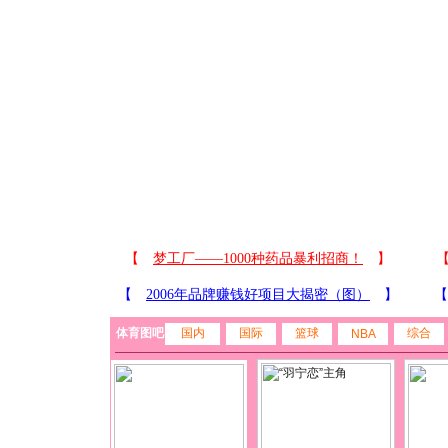
体育图吧
国内
国际
篮球
综合
NBA