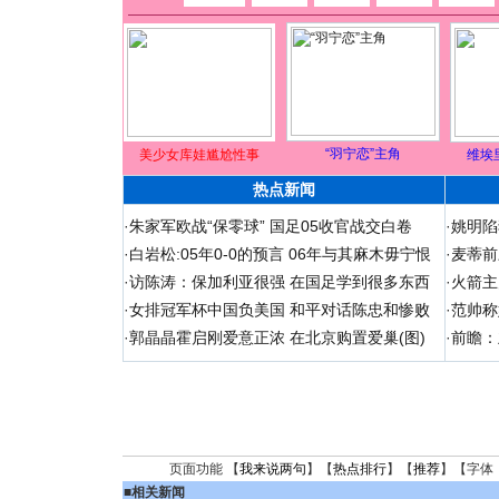
“羽宁恋”主角
美少女库娃尴尬性事
维埃
热点新闻
·
朱家军欧战“保零球” 国足05收官战交白卷
·
姚明陷
·
白岩松:05年0-0的预言 06年与其麻木毋宁恨
·
麦蒂前
·
访陈涛：保加利亚很强 在国足学到很多东西
·
火箭主
·
女排冠军杯中国负美国 和平对话陈忠和惨败
·
范帅称
·
郭晶晶霍启刚爱意正浓 在北京购置爱巢(图)
·
前瞻：
页面功能 【
我来说两句
】【
热点排行
】【
推荐
】【字体
■
相关新闻