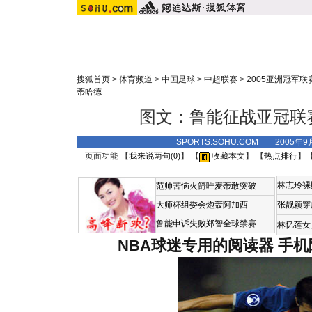
搜狐首页
>
体育频道
>
中国足球
>
中超联赛
>
2005亚洲冠军联
蒂哈德
图文：鲁能征战亚冠联
SPORTS.SOHU.COM 2005年9
页面功能 【
我来说两句(
0
)
】 【
收藏本文
】 【
热点排行
】
林志玲裸
范帅苦恼火箭唯麦蒂敢突破
大师杯组委会炮轰阿加西
张靓颖穿
鲁能申诉失败郑智全球禁赛
林忆莲女
NBA球迷专用的阅读器
手机