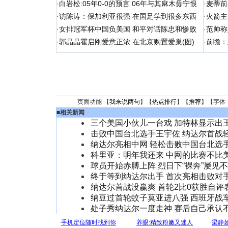
·
白岩松:05年0-0的预言 06年与其麻木毋宁恨
·
麦蒂前
·
访陈涛：保加利亚很强 在国足学到很多东西
·
火箭主
·
女排冠军杯中国负美国 和平对话陈忠和惨败
·
范帅称
·
郭晶晶霍启刚爱意正浓 在北京购置爱巢(图)
·
前瞻：
页面功能 【
我来说两句
】【
热点排行
】【
推荐
】【字体
■
相关新闻
三个美国小伙儿一台戏 加特林显示出
击败中国台北选手王宇佐 纳达尔首战
纳达尔亮相中网 轻松击败中国台北选
科里亚：明年我还来 中网的比赛不比
球员开始赤膊上阵 烈日下“裸奔”屡见
终于等到纳达尔出手 首次亮相击败对
纳达尔首战没赢爽 首轮2比0获胜自评
纳豆过首轮蚊子莫亚进八强 西班牙战
处子秀纳达尔一度走神 赛后自己承认