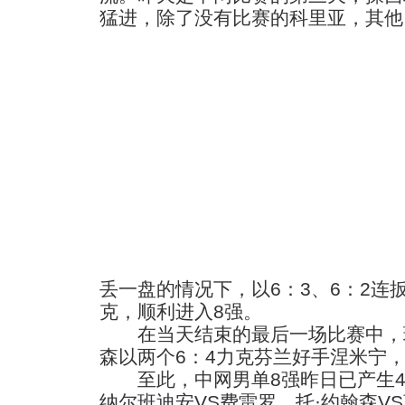
猛进，除了没有比赛的科里亚，其他
丢一盘的情况下，以6：3、6：2连
克，顺利进入8强。
在当天结束的最后一场比赛中，瑞
森以两个6：4力克芬兰好手涅米宁，
至此，中网男单8强昨日已产生4席
纳尔班迪安VS费雷罗、托·约翰森V