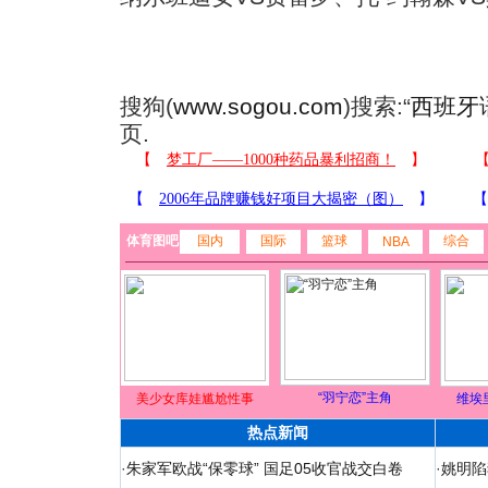
搜狗(
www.sogou.com
)搜索:“
西班牙
页.
体育图吧
国内
国际
篮球
综合
NBA
“羽宁恋”主角
美少女库娃尴尬性事
维埃
热点新闻
·
朱家军欧战“保零球” 国足05收官战交白卷
·
姚明陷