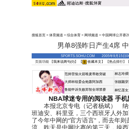
搜狐首页
>
体育频道
>
综合体育
>
网球频道
>
中国网球公开赛20
男单8强昨日产生4席 
SPORTS.SOHU.COM 2005年9月15
页面功能 【
我来说两句(
0
)
】 【
收藏本文
】 【
热点排行
】
林志玲裸
范帅苦恼火箭唯麦蒂敢突破
大师杯组委会炮轰阿加西
张靓颖穿
鲁能申诉失败郑智全球禁赛
林忆莲女
NBA球迷专用的阅读器
手机
本报北京专电（记者杨斌） 纳
班迪安、科里亚，三个西班牙人外加
了今年中网的“官方语言”，而去年
流。昨天是中网比赛的第三天，操西