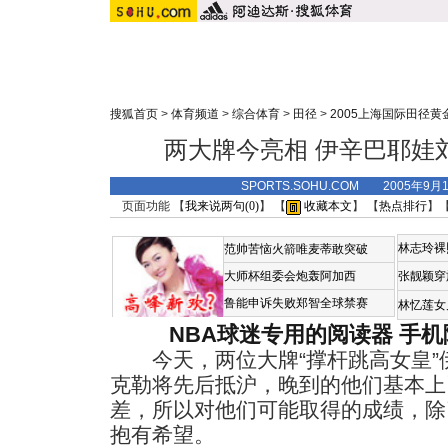
搜狐首页
>
体育频道
>
综合体育
>
田径
>
2005上海国际田径黄
两大牌今亮相 伊辛巴耶娃
SPORTS.SOHU.COM 2005年9月
页面功能 【
我来说两句(
0
)
】 【
收藏本文
】 【
热点排行
】
林志玲裸
范帅苦恼火箭唯麦蒂敢突破
大师杯组委会炮轰阿加西
张靓颖穿
鲁能申诉失败郑智全球禁赛
林忆莲女
NBA球迷专用的阅读器
手机
今天，两位大牌“撑杆跳高女皇”
克勒将先后抵沪，晚到的他们基本上
差，所以对他们可能取得的成绩，除
抱有希望。