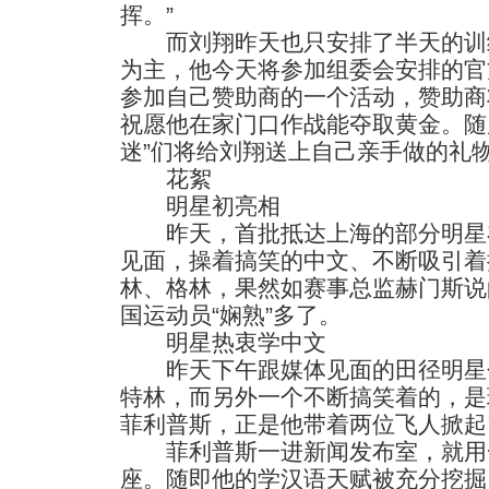
挥。”
而刘翔昨天也只安排了半天的训
为主，他今天将参加组委会安排的官
参加自己赞助商的一个活动，赞助商
祝愿他在家门口作战能夺取黄金。随
迷”们将给刘翔送上自己亲手做的礼
花絮
明星初亮相
昨天，首批抵达上海的部分明星
见面，操着搞笑的中文、不断吸引着
林、格林，果然如赛事总监赫门斯说
国运动员“娴熟”多了。
明星热衷学中文
昨天下午跟媒体见面的田径明星
特林，而另外一个不断搞笑着的，是
菲利普斯，正是他带着两位飞人掀起
菲利普斯一进新闻发布室，就用一
座。随即他的学汉语天赋被充分挖掘