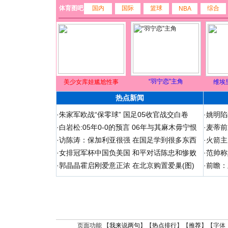
体育图吧
国内
国际
篮球
综合
NBA
“羽宁恋”主角
美少女库娃尴尬性事
维埃
热点新闻
·
朱家军欧战“保零球” 国足05收官战交白卷
·
姚明陷
·
白岩松:05年0-0的预言 06年与其麻木毋宁恨
·
麦蒂前
·
访陈涛：保加利亚很强 在国足学到很多东西
·
火箭主
·
女排冠军杯中国负美国 和平对话陈忠和惨败
·
范帅称
·
郭晶晶霍启刚爱意正浓 在北京购置爱巢(图)
·
前瞻：
页面功能 【
我来说两句
】【
热点排行
】【
推荐
】【字体