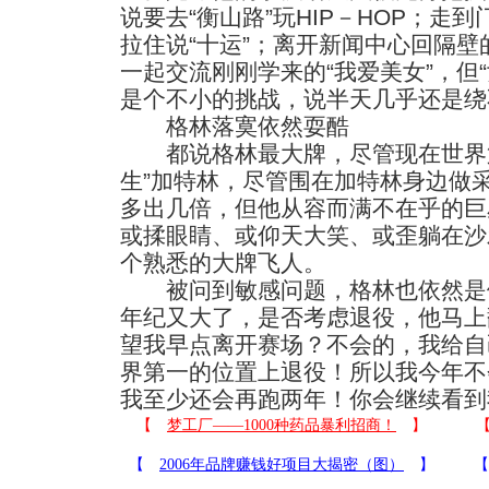
说要去“衡山路”玩HIP－HOP；走
拉住说“十运”；离开新闻中心回隔
一起交流刚刚学来的“我爱美女”，但
是个不小的挑战，说半天几乎还是绕
格林落寞依然耍酷
都说格林最大牌，尽管现在世界第
生”加特林，尽管围在加特林身边做
多出几倍，但他从容而满不在乎的巨
或揉眼睛、或仰天大笑、或歪躺在沙
个熟悉的大牌飞人。
被问到敏感问题，格林也依然是
年纪又大了，是否考虑退役，他马上
望我早点离开赛场？不会的，我给自
界第一的位置上退役！所以我今年不
我至少还会再跑两年！你会继续看到