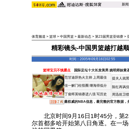
新闻
体育频道
>
篮球
>
中国男篮
>
最新动态
>
第23届男篮亚锦赛
>
精彩镜头-中国男篮越打越顺
时间：2005年09月16日02:55
篮球宝贝不慎露点
国际足坛十大长发美男
姚明师妹黄
范甘迪辞热火主帅
上周最佳
提夫人就黑
佳一解门柱怪圈
继海得低分
陈红再讽
丁俊晖英锦赛进八强 写历史
周迅前卫喷
最权威的NBA信息，最完整的官方数据，
北京时间9月16日1时45分，第
尔首都多哈开始第八日角逐。在一场