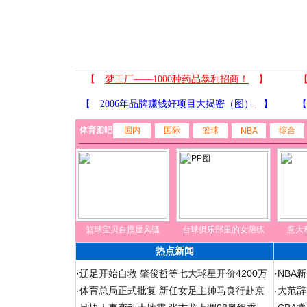
体育图吧
国内
国际
篮球
综合
NBA
篮球宝贝自摸显风骚
台球俱乐部里的女陪练
意大
热点新闻
·
辽足开始自救 肇俊哲等七大球星开价4200万
·
NBA
·
体育总局正式批复 新任女足主帅马良行赴京
·
大范辞