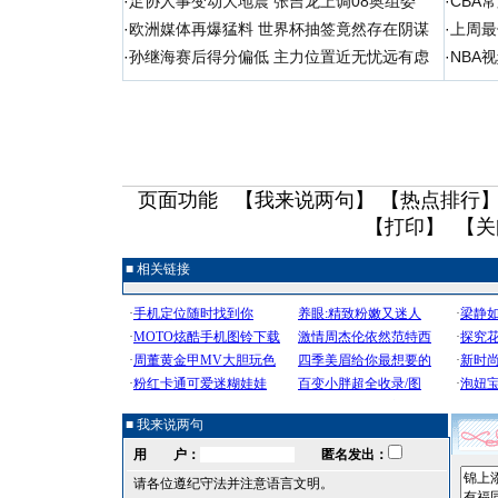
·
足协人事变动大地震 张吉龙上调08奥组委
·
CBA
·
欧洲媒体再爆猛料 世界杯抽签竟然存在阴谋
·
上周最
·
孙继海赛后得分偏低 主力位置近无忧远有虑
·
NBA
页面功能 【
我来说两句
】 【
热点排行
】
【
打印
】 【
关
■ 相关链接
■ 我来说两句
用 户：
匿名发出：
请各位遵纪守法并注意语言文明。