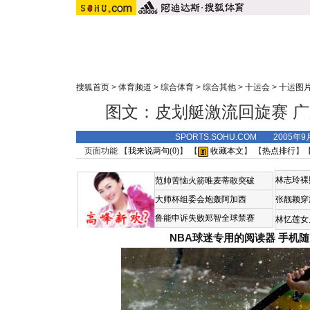
搜狐首页
>
体育频道
>
综合体育
>
综合其他
>
十运会
>
十运图
图文：皮划艇激流回旋赛 
SPORTS.SOHU.COM 2005年9
页面功能 【
我来说两句(
0
)
】 【
收藏本文
】 【
热点排行
】
林志玲裸
范帅苦恼火箭唯麦蒂敢突破
大师杯组委会炮轰阿加西
张靓颖穿
鲁能申诉失败郑智全球禁赛
林忆莲女
NBA球迷专用的阅读器
手机随