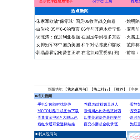
“羽宁恋”主角
美少女库娃尴尬性事
维埃
热点新闻
·
朱家军欧战“保零球” 国足05收官战交白卷
·
姚明陷
·
白岩松:05年0-0的预言 06年与其麻木毋宁恨
·
麦蒂前
·
访陈涛：保加利亚很强 在国足学到很多东西
·
火箭主
·
女排冠军杯中国负美国 和平对话陈忠和惨败
·
范帅称
·
郭晶晶霍启刚爱意正浓 在北京购置爱巢(图)
·
前瞻：
页面功能 【
我来说两句
】【
热点排行
】【
推荐
】【字体
■
相关新闻
■ 我来说两句