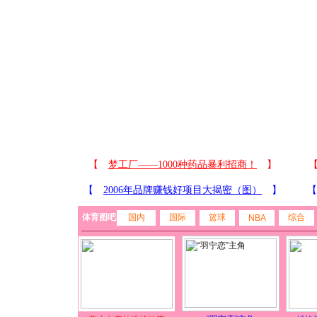
体育图吧
国内
国际
篮球
综合
NBA