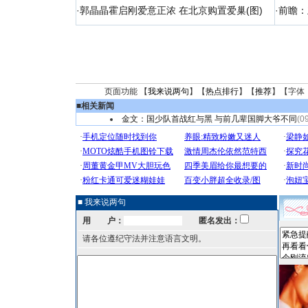
·
郭晶晶霍启刚爱意正浓 在北京购置爱巢(图)
·
前瞻：
页面功能 【
我来说两句
】【
热点排行
】【
推荐
】【字体
■
相关新闻
金文：国少队首战红与黑 与前几辈国脚大爷不同
(0
■ 我来说两句
用 户：
匿名发出：
请各位遵纪守法并注意语言文明。