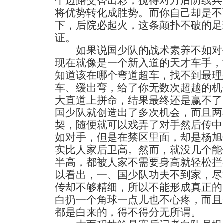
个边路交替出彩，搅得对方后防线兵
将优势转化成胜势。而你自己却是不
下，后院必起火，这条颠扑不破的足
证。
如果说国少队的战术素养不如对
现在就像是一个新入道的天才车手，
知道该在哪个弯道超车，找不到最理
车、缓出弯，给了你无数次超越的机
大直道上拼命，结果最终还是赢不了
国少队就创造出了多次机会，而且两
契，随便就可以戏弄了对手然后传中
如对手，但是在禁区里面，却是杨旭
实比人家后卫高。然而，就没几个能
半高，都被人家不需要身高就轻松拦
以看出，一、国少队功夫不到家，尽
传却不够精细，所以不能形成真正的
白扔一个角球一点儿也不心疼，而且
都是白来的，得不得分无所谓。