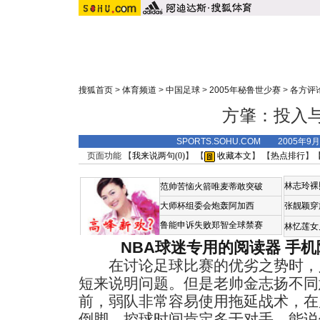
搜狐首页
>
体育频道
>
中国足球
>
2005年秘鲁世少赛
>
各方评
方肇：投入
SPORTS.SOHU.COM 2005年9
页面功能 【
我来说两句(
0
)
】 【
收藏本文
】 【
热点排行
】
林志玲裸
范帅苦恼火箭唯麦蒂敢突破
大师杯组委会炮轰阿加西
张靓颖穿
鲁能申诉失败郑智全球禁赛
林忆莲女
NBA球迷专用的阅读器
手机
在讨论足球比赛的优劣之势时，
短来说明问题。但是老帅金志扬不同
前，弱队非常容易使用拖延战术，在
倒脚，控球时间肯定多于对手，能说