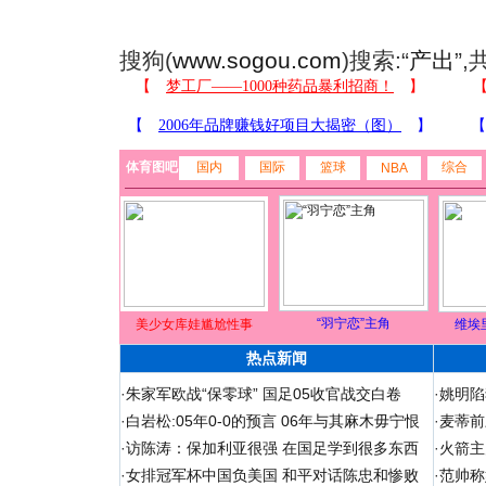
搜狗(
www.sogou.com
)搜索:“
产出
”
体育图吧
国内
国际
篮球
综合
NBA
“羽宁恋”主角
美少女库娃尴尬性事
维埃
热点新闻
·
朱家军欧战“保零球” 国足05收官战交白卷
·
姚明陷
·
白岩松:05年0-0的预言 06年与其麻木毋宁恨
·
麦蒂前
·
访陈涛：保加利亚很强 在国足学到很多东西
·
火箭主
·
女排冠军杯中国负美国 和平对话陈忠和惨败
·
范帅称