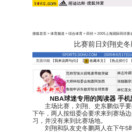
搜狐首页
>
体育频道
>
综合体育
>
田径
>
2005上海国际田径黄
比赛前日刘翔史冬
SPORTS.SOHU.COM 2005年9月17
页面功能 【
我来说两句(
0
)
】 【
收藏本文
】 【
热点排行
】
林志玲裸
范帅苦恼火箭唯麦蒂敢突破
大师杯组委会炮轰阿加西
张靓颖穿
鲁能申诉失败郑智全球禁赛
林忆莲女
NBA球迷专用的阅读器
手机
主场比赛，刘翔、史东鹏似乎要
下午，两人按组委会要求来到赛场边
习，并没有来到比赛场地。
刘翔和队友史冬鹏两人在下午5时