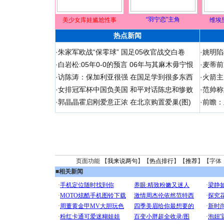
“羽宁恋”主角
美少女库娃尴尬性事
维埃
热点新闻
·
朱家军欧战“保零球” 国足05收官战交白卷
·
姚明陷
·
白岩松:05年0-0的预言 06年与其麻木毋宁恨
·
麦蒂前
·
访陈涛：保加利亚很强 在国足学到很多东西
·
火箭主
·
女排冠军杯中国负美国 和平对话陈忠和惨败
·
范帅称
·
郭晶晶霍启刚爱意正浓 在北京购置爱巢(图)
·
前瞻：
页面功能 【
我来说两句
】【
热点排行
】【
推荐
】【字体
■
相关新闻