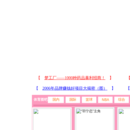
体育图吧
国内
国际
篮球
综合
NBA