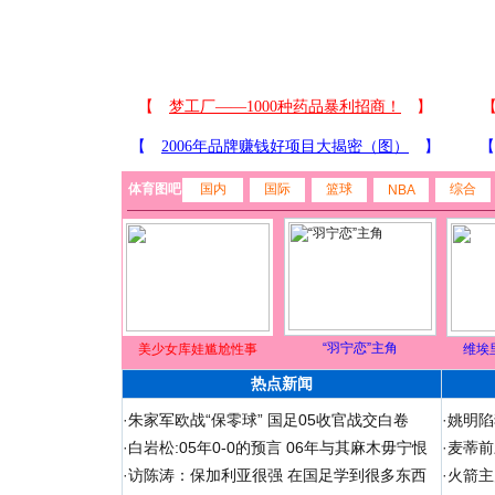
体育图吧
国内
国际
篮球
综合
NBA
“羽宁恋”主角
美少女库娃尴尬性事
维埃
热点新闻
·
朱家军欧战“保零球” 国足05收官战交白卷
·
姚明陷
·
白岩松:05年0-0的预言 06年与其麻木毋宁恨
·
麦蒂前
·
访陈涛：保加利亚很强 在国足学到很多东西
·
火箭主