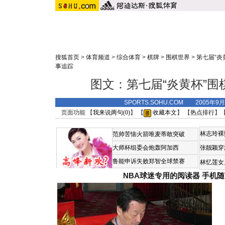
搜狐首页
>
体育频道
>
综合体育
>
棋牌
>
围棋世界
>
第七届“炎
事追踪
图文：第七届“炎黄杯”围
SPORTS.SOHU.COM 2005年9
页面功能 【
我来说两句(
0
)
】 【
收藏本文
】 【
热点排行
】
林志玲裸
范帅苦恼火箭唯麦蒂敢突破
大师杯组委会炮轰阿加西
张靓颖穿
鲁能申诉失败郑智全球禁赛
林忆莲女
NBA球迷专用的阅读器
手机随