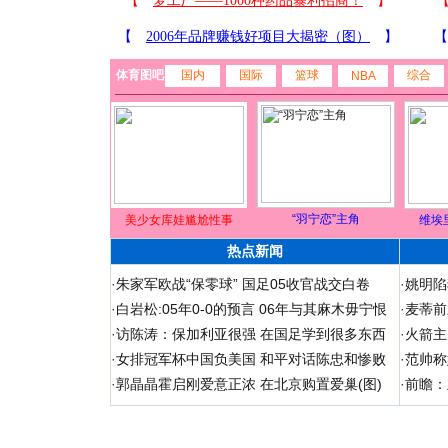
体育图吧
国内
国际
篮球
综合
NBA
“羽宁恋”主角
美少女库娃尴尬性事
维埃
热点新闻
·
朱家军欧战“保零球” 国足05收官战交白卷
·
姚明陷
·
白岩松:05年0-0的预言 06年与其麻木毋宁恨
·
麦蒂前
·
访陈涛：保加利亚很强 在国足学到很多东西
·
火箭主
·
女排冠军杯中国负美国 和平对话陈忠和惨败
·
范帅称
·
郭晶晶霍启刚爱意正浓 在北京购置爱巢(图)
·
前瞻：