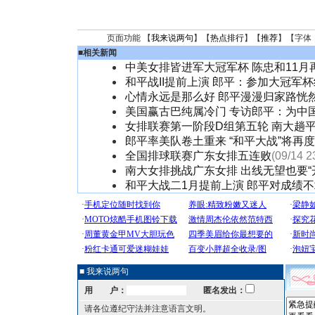
页面功能 【
我来说两句
】【
热点排行
】【
推荐
】【字体
■
相关新闻
中美女排皆进军大冠军杯 陈忠和11月
和平战II提前上演 郎平：参加大冠军
心情永远是那么好 郎平漫漫归家路恍
美国赢古巴纯属冷门 专访郎平：为中
女排联赛第一阶段D组第五轮 南大趟
郎平率美队卷土重来 “和平大战”将再
全国排球联赛广东女排五连败
(09/14 2
南大女排挑战广东女排 出线无望也要“
和平大战二1月提前上演 郎平对成绩
■ 我来说两句
用 户：
匿名发出：
请各位遵纪守法并注意语言文明。