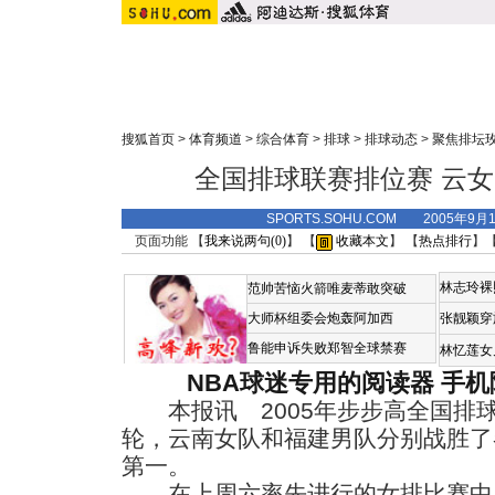
搜狐首页
>
体育频道
>
综合体育
>
排球
>
排球动态
>
聚焦排坛
全国排球联赛排位赛 云
SPORTS.SOHU.COM 2005年9月
页面功能 【
我来说两句(
0
)
】 【
收藏本文
】 【
热点排行
】
林志玲裸
范帅苦恼火箭唯麦蒂敢突破
大师杯组委会炮轰阿加西
张靓颖穿
鲁能申诉失败郑智全球禁赛
林忆莲女
NBA球迷专用的阅读器
手机
本报讯 2005年步步高全国排
轮，云南女队和福建男队分别战胜了
第一。
在上周六率先进行的女排比赛中，