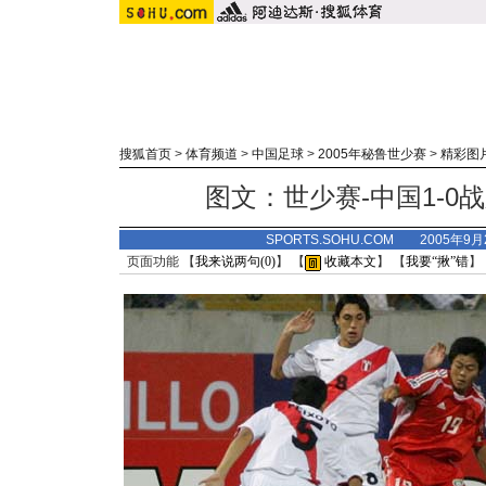
搜狐首页
>
体育频道
>
中国足球
>
2005年秘鲁世少赛
>
精彩图
图文：世少赛-中国1-0
SPORTS.SOHU.COM 2005年9
页面功能 【
我来说两句(
0
)
】 【
收藏本文
】 【
我要“揪”错
】