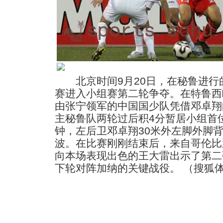
北京时间9月20日，在秘鲁进行的
赛进入小组赛第二轮争夺。在特鲁西
由张宁领军的中国国少队凭借邓卓翔
主秘鲁队两轮过后积4分暂居小组首
钟，左后卫邓卓翔30米外左脚外脚
波。在比赛刚刚结束后，来自哥伦比
向本场表现出色的王大雷出示了第二
下轮对阵加纳的关键战役。
（搜狐体