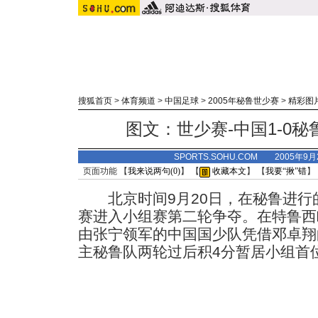
搜狐首页
>
体育频道
>
中国足球
>
2005年秘鲁世少赛
>
精彩图
图文：世少赛-中国1-0秘
SPORTS.SOHU.COM 2005年9
页面功能 【
我来说两句(
0
)
】 【
收藏本文
】 【
我要“揪”错
】
北京时间9月20日，在秘鲁进行的
赛进入小组赛第二轮争夺。在特鲁西
由张宁领军的中国国少队凭借邓卓翔
主秘鲁队两轮过后积4分暂居小组首