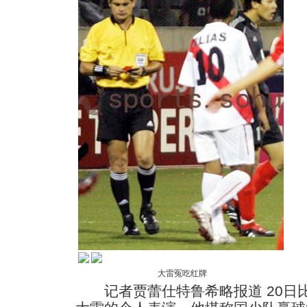
大雷冤吃红牌
记者贾蕾仕特鲁希略报道 20日