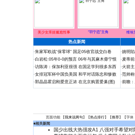
“羽宁恋”主角
美少女库娃尴尬性事
维埃
热点新闻
·
朱家军欧战“保零球” 国足05收官战交白卷
·
姚明陷
·
白岩松:05年0-0的预言 06年与其麻木毋宁恨
·
麦蒂前
·
访陈涛：保加利亚很强 在国足学到很多东西
·
火箭主
·
女排冠军杯中国负美国 和平对话陈忠和惨败
·
范帅称
·
郭晶晶霍启刚爱意正浓 在北京购置爱巢(图)
·
前瞻：
页面功能 【
我来说两句
】【
热点排行
】【
推荐
】【字体
■
相关新闻
国少出线大热强攻A1 八强对手希望对