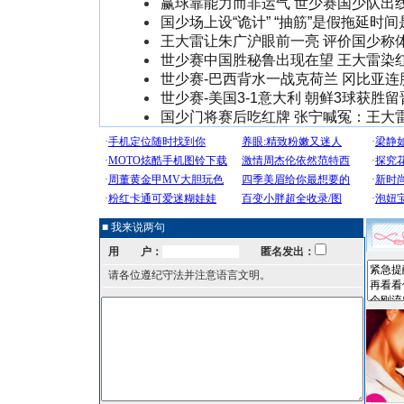
赢球靠能力而非运气 世少赛国少队出
国少场上设“诡计” “抽筋”是假拖延时间
王大雷让朱广沪眼前一亮 评价国少称
世少赛中国胜秘鲁出现在望 王大雷染
世少赛-巴西背水一战克荷兰 冈比亚连
世少赛-美国3-1意大利 朝鲜3球获胜
国少门将赛后吃红牌 张宁喊冤：王大
■ 我来说两句
用 户：
匿名发出：
请各位遵纪守法并注意语言文明。