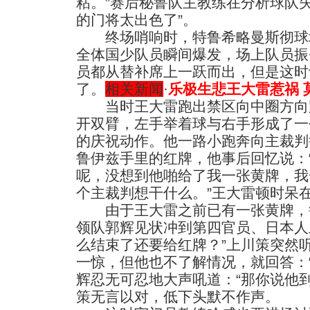
粘。”赛后秘鲁队主教练在分析球队
的门将太出色了”。
终场哨响时，特鲁希略曼斯彻球
全体国少队员瞬间爆发，场上队员振
员都从替补席上一跃而出，但是这时
了。
相关新闻
·
乐极生悲王大雷惹祸 
当时王大雷跑出禁区向中圈方向
开双臂，左手举着球与右手形成了一个
的庆祝动作。他一路小跑奔向主裁判
鲁伊兹手里的红牌，他事后回忆说：
呢，没想到他啪给了我一张黄牌，我
个主裁判想干什么。”王大雷顿时呆
由于王大雷之前已有一张黄牌，
领队郭辉见状冲到第四官员、日本人
么结束了还要给红牌？”上川策突然
一惊，但他也不了解情况，就回答：
辉忍无可忍地大声吼道：“那你说他
策无言以对，低下头默不作声。