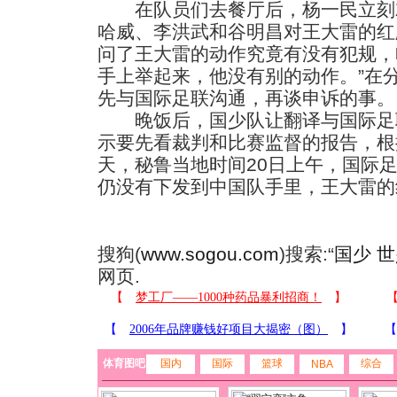
在队员们去餐厅后，杨一民立刻
哈威、李洪武和谷明昌对王大雷的红
问了王大雷的动作究竟有没有犯规，
手上举起来，他没有别的动作。”在
先与国际足联沟通，再谈申诉的事。
晚饭后，国少队让翻译与国际足
示要先看裁判和比赛监督的报告，根
天，秘鲁当地时间20日上午，国际
仍没有下发到中国队手里，王大雷的
搜狗(
www.sogou.com
)搜索:“
国少 
网页.
体育图吧
国内
国际
篮球
综合
NBA