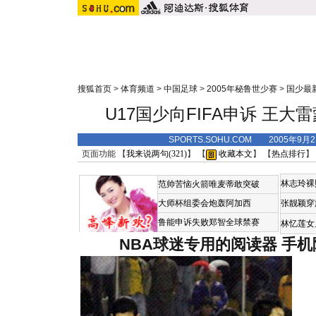
搜狐首页
>
体育频道
>
中国足球
>
2005年秘鲁世少赛
>
国少最
U17国少向FIFA申诉 王
SPORTS.SOHU.COM 2005年9月
页面功能 【
我来说两句(
321
)
】 【
收藏本文
】 【
热点排行
】
林志玲裸
范帅苦恼火箭唯麦蒂敢突破
大师杯组委会炮轰阿加西
张靓颖穿
鲁能申诉失败郑智全球禁赛
林忆莲女
NBA球迷专用的阅读器
手机