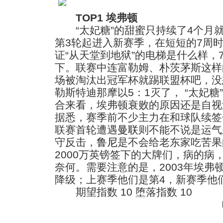
TOP1 埃弗顿
“太妃糖”的甜蜜只持续了4个月就
第3轮起进入新赛季，在短短的7周
证“从天堂到地狱”的电梯是什么样，
下。联赛中连富勒姆、朴茨茅斯这样
场被淘汰出冠军杯就踢联盟杯吧，没
勒斯特迪那摩以5：1灭了， “太妃
合来看，埃弗顿衰败的原因还是自视
据悉，赛季前不少主力在和球队续签
联赛首轮遭遇
曼联
则不能不说是运气
守反击，
鲁尼
是不会给老东家吃苦果
2000万英镑签下的大牌们，病的病
奈何。需要注意的是，2003年埃弗
降级；上赛季他们是第4，新赛季他
期望指数 10 堕落指数 10