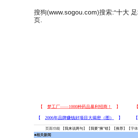
搜狗(
www.sogou.com
)搜索:“
十大 
页.
页面功能 【
我来说两句
】【
我要“揪”错
】【
推荐
】【字体
■
相关新闻