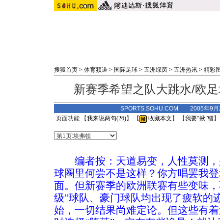
搜狐首页
>
体育频道
>
国际足球
>
五洲绿茵
>
五洲热讯
>
精彩
新赛季希望之队大跳水/欧
SPORTS.SOHU.COM 2005年9
页面功能 【
我来说两句(
26
)
】 【
收藏本文
】 【
我要“揪”错
】
编者按：天道易变，人性莫测，
球圈里何尝不是这样？你方唱罢我登
面。但新赛季的欧洲联赛有些变味，
级”球队、豪门球队均出现了疲软的
始，一切结果尚难定论。但这些有着