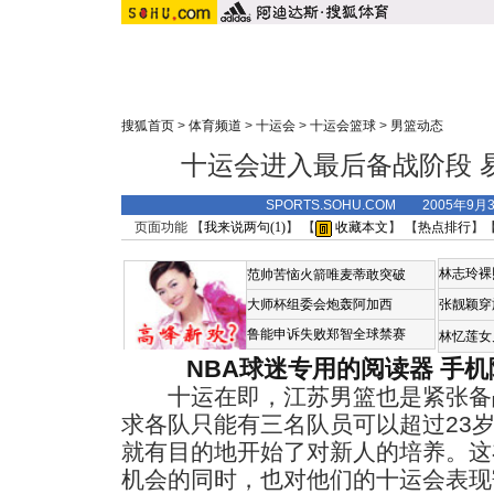
搜狐首页
>
体育频道
>
十运会
>
十运会篮球
>
男篮动态
十运会进入最后备战阶段 
SPORTS.SOHU.COM 2005年9月
页面功能 【
我来说两句(
1
)
】 【
收藏本文
】 【
热点排行
】
林志玲裸
范帅苦恼火箭唯麦蒂敢突破
大师杯组委会炮轰阿加西
张靓颖穿
鲁能申诉失败郑智全球禁赛
林忆莲女
NBA球迷专用的阅读器
手机
十运在即，江苏男篮也是紧张备
求各队只能有三名队员可以超过23
就有目的地开始了对新人的培养。这
机会的同时，也对他们的十运会表现