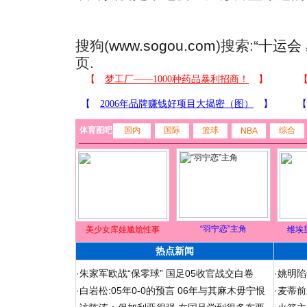
搜狗(
www.sogou.com
)搜索:“
十运会
页.
体育图吧
国内
国际
篮球
综合
NBA
“羽宁恋”主角
美少女库娃尴尬性事
维埃
热点新闻
·
朱家军欧战“保零球” 国足05收官战交白卷
·
姚明陷
·
白岩松:05年0-0的预言 06年与其麻木毋宁恨
·
麦蒂前