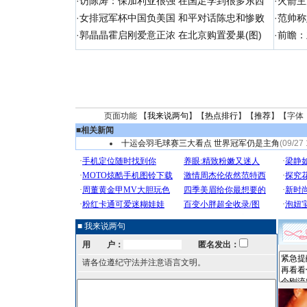
·
访陈涛：保加利亚很强 在国足学到很多东西
·
火箭主
·
女排冠军杯中国负美国 和平对话陈忠和惨败
·
范帅称
·
郭晶晶霍启刚爱意正浓 在北京购置爱巢(图)
·
前瞻：
页面功能 【
我来说两句
】【
热点排行
】【
推荐
】【字体
■
相关新闻
十运会羽毛球赛三大看点 世界冠军仍是主角
(09/27 
■ 我来说两句
用 户：
匿名发出：
请各位遵纪守法并注意语言文明。