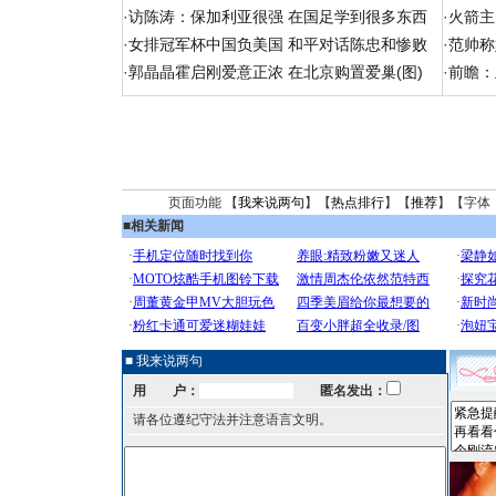
·
访陈涛：保加利亚很强 在国足学到很多东西
·
火箭主
·
女排冠军杯中国负美国 和平对话陈忠和惨败
·
范帅称
·
郭晶晶霍启刚爱意正浓 在北京购置爱巢(图)
·
前瞻：
页面功能 【
我来说两句
】【
热点排行
】【
推荐
】【字体
■
相关新闻
■ 我来说两句
用 户：
匿名发出：
请各位遵纪守法并注意语言文明。