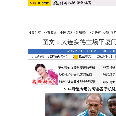
搜狐首页
>
体育频道
>
中国足球
>
足坛聚焦
>
足协杯
>
精彩图
图文：大连实德主场平厦门
SPORTS.SOHU.COM 2005年1
页面功能 【
我来说两句(
0
)
】 【
收藏本文
】 【
热点排行
】
林志玲裸
范帅苦恼火箭唯麦蒂敢突破
大师杯组委会炮轰阿加西
张靓颖穿
鲁能申诉失败郑智全球禁赛
林忆莲女
NBA球迷专用的阅读器
手机随