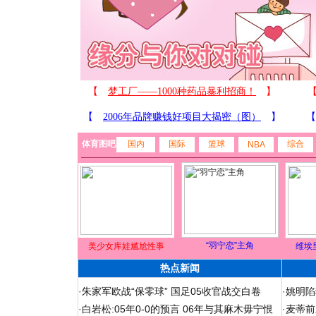
体育图吧
国内
国际
篮球
综合
NBA
“羽宁恋”主角
美少女库娃尴尬性事
维埃
热点新闻
·
朱家军欧战“保零球” 国足05收官战交白卷
·
姚明陷
·
白岩松:05年0-0的预言 06年与其麻木毋宁恨
·
麦蒂前