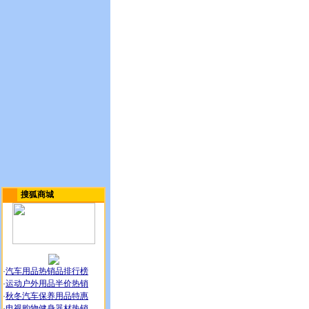
搜狐商城
·
汽车用品热销品排行榜
·
运动户外用品半价热销
·
秋冬汽车保养用品特惠
·
电视购物健身器材热销