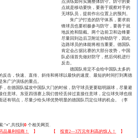
点演练如何实施整体防守。防守的要
点就是移动要快，要善于观察对手的
无球队员，提前作出位置上的预判。
朱广沪打造的防守体系，要求前
锋球员也要积极参与防守，要善于就
地反抢和阻截。两个边前卫和边锋要
尽量回到边后卫附近协助防守，因此
边路球员的体能将相当重要。德国队
肯定会占据比赛的大部分攻势，中国
队必须首先做好防守，然后伺机进行
反击。
德国队肯定不会给中国队太多的
的反击，快速、直传、斜传和将球以最快的速度、最短的时间打到离德
是朱广沪演练的重点。
，在德国队猛攻中国队大门的时候，防守球员更要聪明踢球，尽量避
接任意球。东亚四强赛上我们曾经丢掉过直接任意球，定位球失球也很
面还有弱点，尽量少给头球优势明显的德国队罚定位球的机会。（李
索:“
+
”,共找到
0
个相关网页.