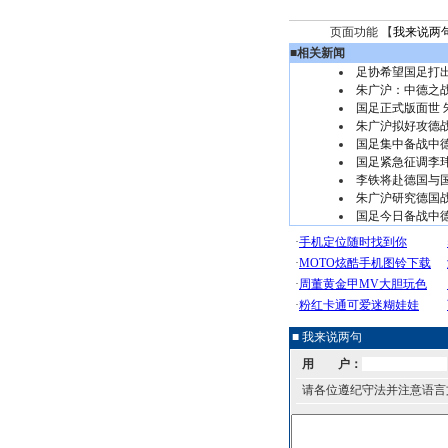
页面功能 【
我来说两
■
相关新闻
足协希望国足打
朱广沪：中德之
国足正式版面世
朱广沪拟好攻德
国足集中备战中
国足紧急征调李
李铁将赴德国与
朱广沪研究德国
国足今日备战中
■ 我来说两句
用 户：
请各位遵纪守法并注意语言