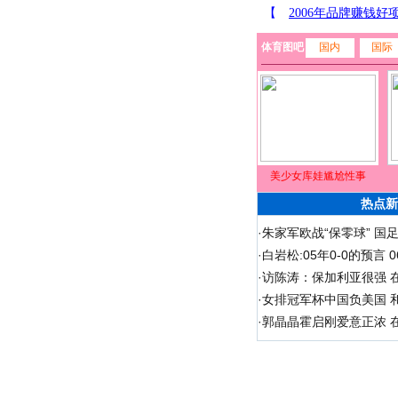
体育图吧
国内
国际
美少女库娃尴尬性事
热点新
·
朱家军欧战“保零球” 国
·
白岩松:05年0-0的预言
·
访陈涛：保加利亚很强 
·
女排冠军杯中国负美国 
·
郭晶晶霍启刚爱意正浓 在