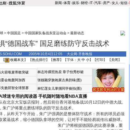
新闻
-
体育
-
娱乐
-
财经
-
IT
-
汽车
-
房产
-
女人
-
短信
-
球
>
中国国足
>
中国国家队备战东亚运动会
>
最新动态
惧“德国战车” 国足磨练防守反击战术
TS.SOHU.COM 2005年10月4日12:05 大众网-齐鲁晚报
 【
收藏本文
】 【
热点排行
】【
推荐
】【字体：
大
中
小
】【
打印
】 【
关闭
】
林志玲裸照热卖
章子怡秀纱裙
恼火箭唯麦蒂敢突破
组委会炮轰阿加西
张靓颖穿旗袍展古典韵味(图)
诉失败郑智全球禁赛
林忆莲女儿掌掴同学偷拍(图)
BA球迷专用的阅读器
手机随时随地看NBA直播
北京大宝饭店报到，然后前往香河基地备战10月12日的中德大战。
，朱广沪将重点磨练球队的防守反击战术。
，从昨天下午开始，朱广沪强调的是整体防守战术：所有的球员必须
取紧逼战术，缩小德国队拿球的空间，让对手不能轻易就传出威胁球。
朱广沪将根据德国队的比赛录像，重