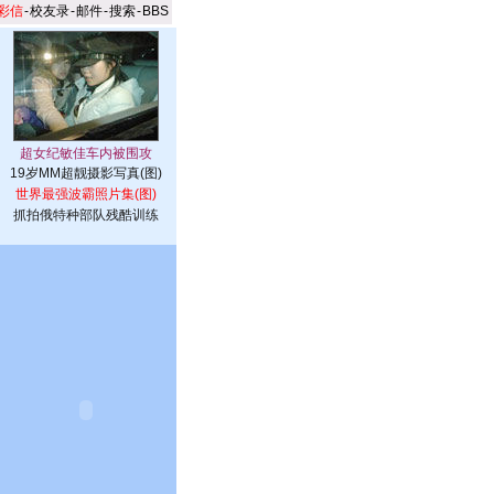
彩信
-
校友录
-
邮件
-
搜索
-
BBS
19岁MM超靓摄影写真(图)
世界最强波霸照片集(图)
抓拍俄特种部队残酷训练