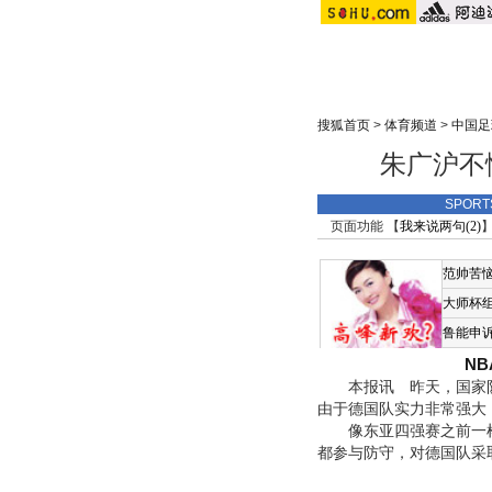
搜狐首页
>
体育频道
>
中国足
朱广沪不
SPOR
页面功能 【
我来说两句(
2
)
】
范帅苦
大师杯
鲁能申
N
本报讯 昨天，国家队在
由于德国队实力非常强大
像东亚四强赛之前一样
都参与防守，对德国队采