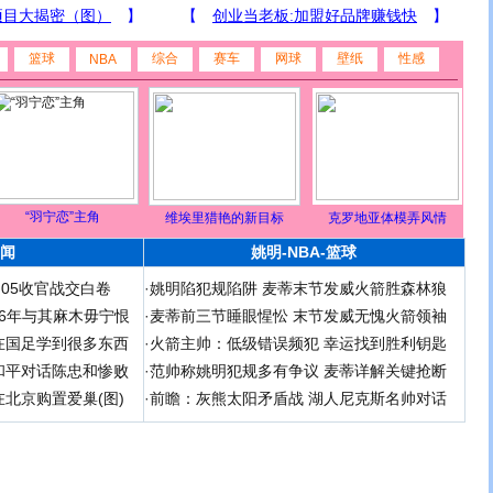
篮球
综合
赛车
网球
壁纸
性感
NBA
“羽宁恋”主角
维埃里猎艳的新目标
克罗地亚体模弄风情
闻
姚明-NBA-篮球
足05收官战交白卷
·
姚明陷犯规陷阱 麦蒂末节发威火箭胜森林狼
 06年与其麻木毋宁恨
·
麦蒂前三节睡眼惺忪 末节发威无愧火箭领袖
在国足学到很多东西
·
火箭主帅：低级错误频犯 幸运找到胜利钥匙
和平对话陈忠和惨败
·
范帅称姚明犯规多有争议 麦蒂详解关键抢断
北京购置爱巢(图)
·
前瞻：灰熊太阳矛盾战 湖人尼克斯名帅对话