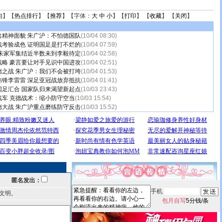
句
】【
热点排行
】【
推荐
】【字体：
大
中
小
】【
打印
】 【
收藏
】 【
关闭
】
出精神面貌 朱广沪：不怕德国队
(10/04 08:30)
战考验成色 证明国足是打不烂的
(10/04 07:59)
 朱家军集结近半数未到李毅待定
(10/04 02:58)
战略 豪言要让对手见识中国进攻
(10/04 02:51)
德之战 朱广沪：我们不会被打垮
(10/04 01:53)
玮锋李雷雷 深足亚冠战放弃抵抗
(10/04 01:41)
国足汇合 国家队归来渴望新起点
(10/03 23:43)
战车 克德战术：缩小防守空当
(10/03 15:54)
德大战 朱广沪重点磨练防守反击
(10/03 15:52)
匿名发出：
手机
文明。
包月自写
5分钱/条