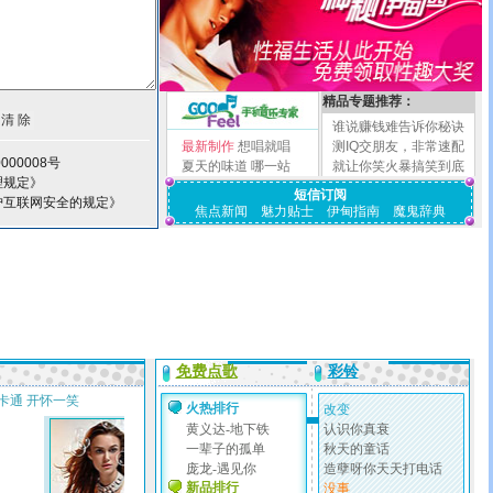
精品专题推荐：
谁说赚钱难告诉你秘诀
最新制作
想唱就唱
测IQ交朋友，非常速配
000008号
夏天的味道
哪一站
就让你笑火暴搞笑到底
理规定》
短信订阅
护互联网安全的规定》
焦点新闻
魅力贴士
伊甸指南
魔鬼辞典