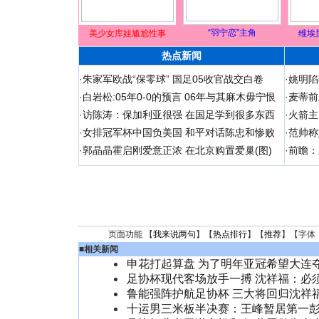
“羽宁恋”主角
美少女库娃尴尬性事
维埃
热点新闻
·
朱家军欧战“保零球” 国足05收官战交白卷
·
姚明陷
·
白岩松:05年0-0的预言 06年与其麻木毋宁恨
·
麦蒂前
·
访陈涛：保加利亚很强 在国足学到很多东西
·
火箭主
·
女排冠军杯中国负美国 和平对话陈忠和惨败
·
范帅称
·
郭晶晶霍启刚爱意正浓 在北京购置爱巢(图)
·
前瞻：
页面功能 【
我来说两句
】【
热点排行
】【
推荐
】【字体
■
相关新闻
申花打起算盘 为了明年亚冠希望大连
足协杯现代客场放手一搏 沈祥福：必
鲁能强阵护航足协杯 三大将回归沈祥
十运男三米板半决赛：王峰暂居第一彭