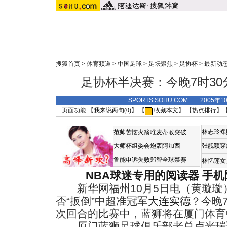
搜狐首页
>
体育频道
>
中国足球
>
足坛聚焦
>
足协杯
>
最新动
足协杯半决赛：今晚7时3
SPORTS.SOHU.COM 2005年1
页面功能 【
我来说两句(
0
)
】 【
收藏本文
】 【
热点排行
】
林志玲裸
范帅苦恼火箭唯麦蒂敢突破
大师杯组委会炮轰阿加西
张靓颖穿
鲁能申诉失败郑智全球禁赛
林忆莲女
NBA球迷专用的阅读器
手机
新华网福州10月5日电（黄璇璇
否“扳倒”中超准冠军
大连实德
？今晚
次回合的比赛中，蓝狮将在厦门体育
厦门蓝狮足球俱乐部老总卢光瑞