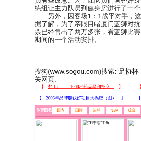
员有些疲惫。为了让队员们调整好身
练组让主力队员到健身房进行了一个
另外，因客场1：1战平对手，这
据了解，为了亲眼目睹厦门蓝狮对抗
票已经售出了两万多张，看蓝狮比赛
期间的一个活动安排。
搜狗(
www.sogou.com
)搜索:“
足协杯
关网页.
体育图吧
国内
国际
篮球
综合
NBA