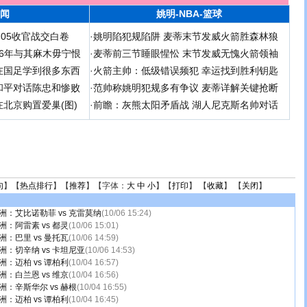
闻
姚明-NBA-篮球
足05收官战交白卷
·
姚明陷犯规陷阱 麦蒂末节发威火箭胜森林狼
 06年与其麻木毋宁恨
·
麦蒂前三节睡眼惺忪 末节发威无愧火箭领袖
在国足学到很多东西
·
火箭主帅：低级错误频犯 幸运找到胜利钥匙
和平对话陈忠和惨败
·
范帅称姚明犯规多有争议 麦蒂详解关键抢断
北京购置爱巢(图)
·
前瞻：灰熊太阳矛盾战 湖人尼克斯名帅对话
句
】【
热点排行
】【
推荐
】【字体：
大
中
小
】【
打印
】 【
收藏
】 【
关闭
】
洲：艾比诺勒菲 vs 克雷莫纳
(10/06 15:24)
洲：阿雷素 vs 都灵
(10/06 15:01)
洲：巴里 vs 曼托瓦
(10/06 14:59)
洲：切辛纳 vs 卡坦尼亚
(10/06 14:53)
洲：迈柏 vs 谭柏利
(10/04 16:57)
洲：白兰恩 vs 维京
(10/04 16:56)
洲：辛斯华尔 vs 赫根
(10/04 16:55)
洲：迈柏 vs 谭柏利
(10/04 16:45)