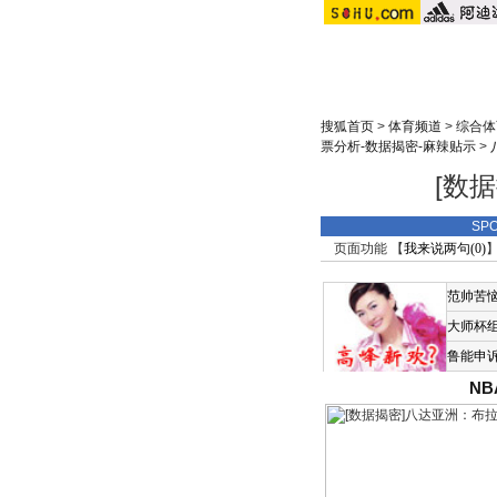
搜狐首页
>
体育频道
>
综合体
票分析-数据揭密-麻辣贴示
>
[数
SP
页面功能 【
我来说两句(
0
)
】
范帅苦
大师杯
鲁能申
N