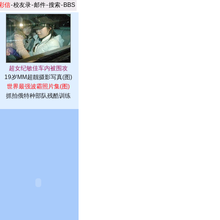
彩信
-
校友录
-
邮件
-
搜索
-
BBS
19岁MM超靓摄影写真(图)
世界最强波霸照片集(图)
抓拍俄特种部队残酷训练