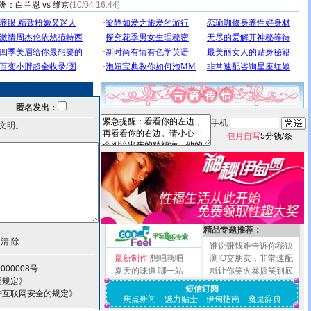
洲：白兰恩 vs 维京
(10/04 16:44)
匿名发出：
手机
文明。
包月自写
5分钱/条
精品专题推荐：
谁说赚钱难告诉你秘诀
最新制作
想唱就唱
测IQ交朋友，非常速配
000008号
夏天的味道
哪一站
就让你笑火暴搞笑到底
理规定》
短信订阅
护互联网安全的规定》
焦点新闻
魅力贴士
伊甸指南
魔鬼辞典