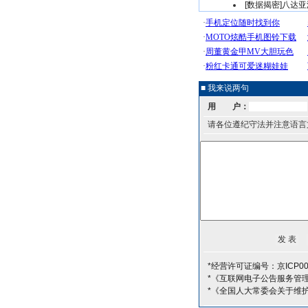
[数据揭密]八达亚
■ 我来说两句
用 户：
请各位遵纪守法并注意语言
*经营许可证编号：京ICP00
*《互联网电子公告服务管
*《全国人大常委会关于维