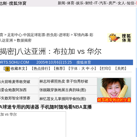
新闻
-
体育
-
娱乐
-
财经
-
IT
-
汽车
-
房产
-
女人
-
短信
-
育
>
足彩中心-中国足球彩票-胜负彩-进球彩
>
军情内幕-彩
八达亚洲
>
数据揭密
据揭密]八达亚洲：布拉加 vs 华尔
ORTS.SOHU.COM 2005年10月6日15:25 搜狐体育
 【
收藏本文
】 【
热点排行
】【
推荐
】【字体：
大
中
小
】【
打印
】 【
关闭
】
林志玲裸照热卖
章子怡秀纱裙
恼火箭唯麦蒂敢突破
组委会炮轰阿加西
张靓颖穿旗袍展古典韵味(图)
诉失败郑智全球禁赛
林忆莲女儿掌掴同学偷拍(图)
BA球迷专用的阅读器
手机随时随地看NBA直播