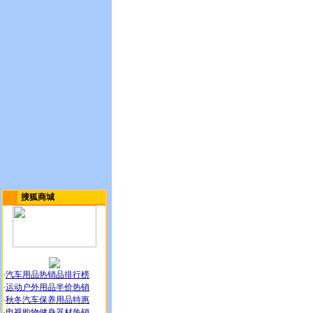
搜狐商城
·
汽车用品热销品排行榜
·
运动户外用品半价热销
·
秋冬汽车保养用品特惠
·
电视购物健身器材热销