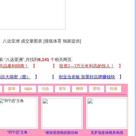
八达亚洲 成交量图表 [搜狐体育 独家提供]
索:“
八达亚洲
”,共找到
6,141
个相关网页.
篮球
综合
赛车
网球
壁纸
性感
NBA
“羽宁恋”主角
维埃里猎艳的新目标
克罗地亚体模弄风情