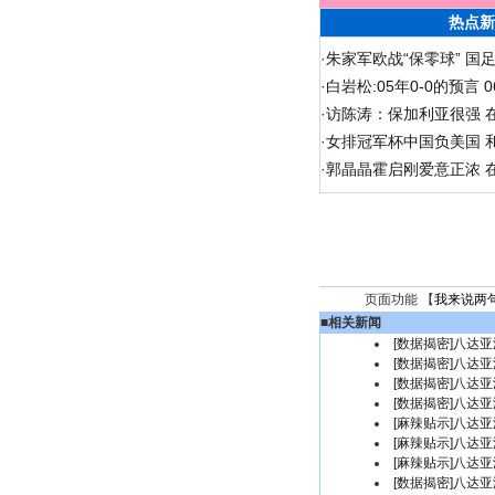
热点新
·
朱家军欧战“保零球” 国
·
白岩松:05年0-0的预言
·
访陈涛：保加利亚很强 
·
女排冠军杯中国负美国 
·
郭晶晶霍启刚爱意正浓 在
页面功能 【
我来说两
■
相关新闻
[数据揭密]八达亚
[数据揭密]八达亚
[数据揭密]八达亚
[数据揭密]八达亚
[麻辣贴示]八达亚
[麻辣贴示]八达亚
[麻辣贴示]八达亚
[数据揭密]八达亚