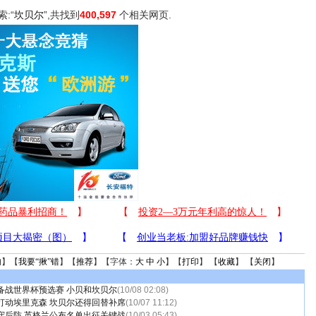
索:“
坎贝尔
”,共找到
400,597
个相关网页.
句
】【
我要“揪”错
】【
推荐
】【字体：
大
中
小
】【
打印
】 【
收藏
】 【
关闭
】
备战世界杯预选赛 小贝和坎贝尔
(10/08 02:08)
打动埃里克森 坎贝尔还得回替补席
(10/07 11:12)
守后防 英格兰公布名单出征关键战
(10/03 05:43)