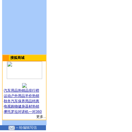
搜狐商城
·
汽车用品热销品排行榜
·
运动户外用品半价热销
·
秋冬汽车保养用品特惠
·
电视购物健身器材热销
·
摩托罗拉对讲机一对360
更多...
-- 给编辑写信