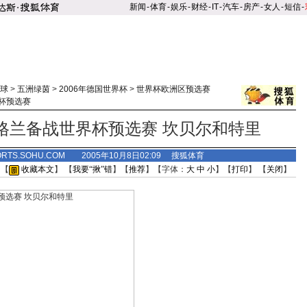
新闻
-
体育
-
娱乐
-
财经
-
IT
-
汽车
-
房产
-
女人
-
短信
-
球
>
五洲绿茵
>
2006年德国世界杯
>
世界杯欧洲区预选赛
杯预选赛
格兰备战世界杯预选赛 坎贝尔和特里
ORTS.SOHU.COM 2005年10月8日02:09 搜狐体育
 【
收藏本文
】 【
我要“揪”错
】【
推荐
】【字体：
大
中
小
】【
打印
】 【
关闭
】