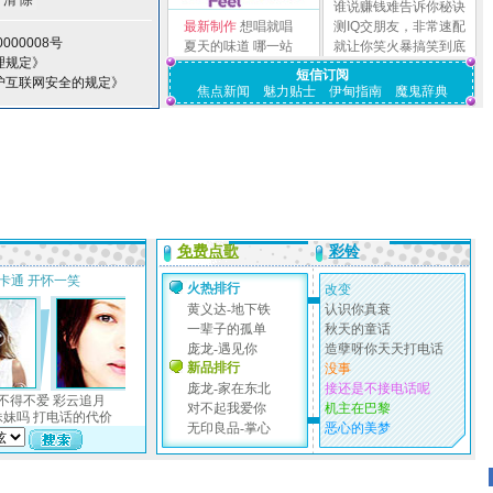
谁说赚钱难告诉你秘诀
最新制作
想唱就唱
测IQ交朋友，非常速配
000008号
夏天的味道
哪一站
就让你笑火暴搞笑到底
理规定》
短信订阅
护互联网安全的规定》
焦点新闻
魅力贴士
伊甸指南
魔鬼辞典