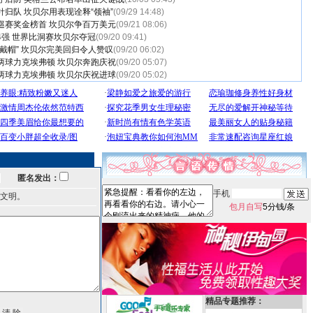
归队 坎贝尔用表现诠释“领袖”
(09/29 14:48)
巡赛奖金榜首 坎贝尔争百万美元
(09/21 08:06)
4强 世界比洞赛坎贝尔夺冠
(09/20 09:41)
戴帽” 坎贝尔完美回归令人赞叹
(09/20 06:02)
两球力克埃弗顿 坎贝尔奔跑庆祝
(09/20 05:07)
两球力克埃弗顿 坎贝尔庆祝进球
(09/20 05:02)
匿名发出：
手机
文明。
包月自写
5分钱/条
精品专题推荐：