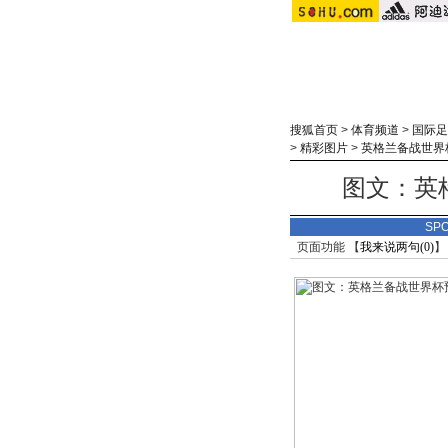
搜狐首页
>
体育频道
>
国际足
>
精彩图片
>
英格兰备战世界
图文：英
SP
页面功能 【
我来说两句(
0
)
】