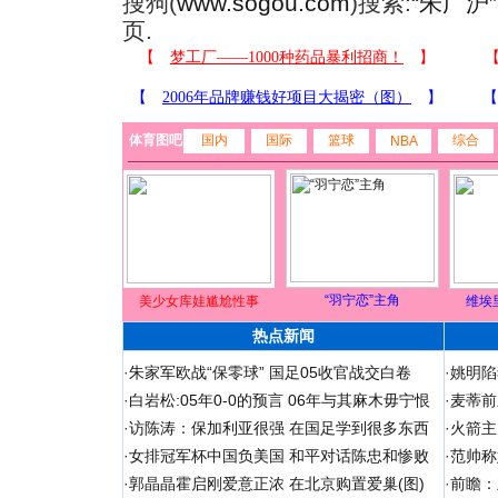
搜狗(
www.sogou.com
)搜索:“
朱广沪
页.
体育图吧
国内
国际
篮球
综合
NBA
“羽宁恋”主角
美少女库娃尴尬性事
维埃
热点新闻
·
朱家军欧战“保零球” 国足05收官战交白卷
·
姚明陷
·
白岩松:05年0-0的预言 06年与其麻木毋宁恨
·
麦蒂前
·
访陈涛：保加利亚很强 在国足学到很多东西
·
火箭主
·
女排冠军杯中国负美国 和平对话陈忠和惨败
·
范帅称
·
郭晶晶霍启刚爱意正浓 在北京购置爱巢(图)
·
前瞻：