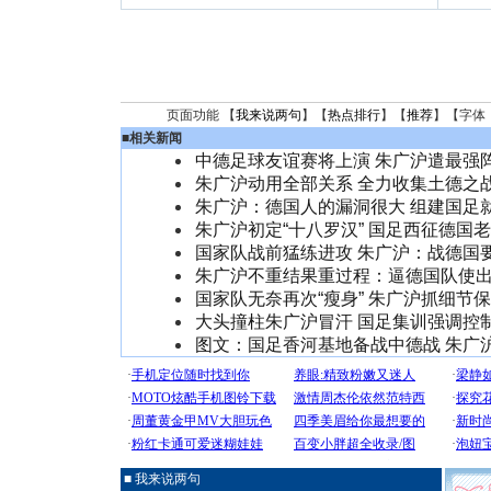
页面功能 【
我来说两句
】【
热点排行
】【
推荐
】【字体
■
相关新闻
中德足球友谊赛将上演 朱广沪遣最强
朱广沪动用全部关系 全力收集土德之
朱广沪：德国人的漏洞很大 组建国足
朱广沪初定“十八罗汉” 国足西征德国
国家队战前猛练进攻 朱广沪：战德国
朱广沪不重结果重过程：逼德国队使
国家队无奈再次“瘦身” 朱广沪抓细节
大头撞柱朱广沪冒汗 国足集训强调控
图文：国足香河基地备战中德战 朱广
■ 我来说两句