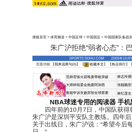
搜狐首页
>
体育频道
>
中国足球
>
中国国足
>
中国国家队备战
朱广沪拒绝“弱者心态”：
SPORTS.SOHU.COM 2005年10
页面功能 【
我来说两句(
0
)
】 【
收藏本文
】 【
热点排行
】
林志玲裸
范帅苦恼火箭唯麦蒂敢突破
大师杯组委会炮轰阿加西
张靓颖穿
鲁能申诉失败郑智全球禁赛
林忆莲女
NBA球迷专用的阅读器
手机
四年前的10月7日，中国队获得
朱广沪是深圳平安队主教练。四年后
关于出线日，朱广沪说：“希望今后
日。”