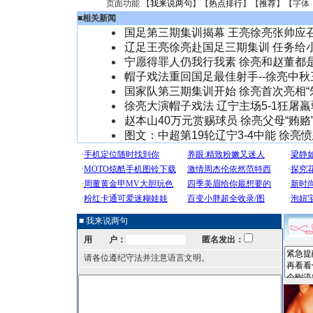
页面功能 【
我来说两句
】【
热点排行
】【
推荐
】【字体
■
相关新闻
国足第三期集训揭幕 王亮徐亮张帅应
辽足王亮徐亮赴国足三期集训 任务给
宁愿得罪人仍我行我素 徐亮和赵董都
帽子戏法重回国足最佳射手--徐亮中秋
国家队第三期集训开始 徐亮首次亮相“
徐亮大演帽子戏法 辽宁主场5-1狂屠
赵本山40万元赏赐球员 徐亮父母“贿赂
图文：中超第19轮辽宁3-4中能 徐亮
■ 我来说两句
用 户：
匿名发出：
请各位遵纪守法并注意语言文明。