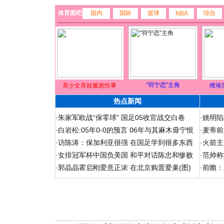
体育图吧
国内
国际
篮球
综合
NBA
“羽宁恋”主角
美少女库娃尴尬性事
维埃
热点新闻
·
朱家军欧战“保零球” 国足05收官战交白卷
·
姚明陷
·
白岩松:05年0-0的预言 06年与其麻木毋宁恨
·
麦蒂前
·
访陈涛：保加利亚很强 在国足学到很多东西
·
火箭主
·
女排冠军杯中国负美国 和平对话陈忠和惨败
·
范帅称
·
郭晶晶霍启刚爱意正浓 在北京购置爱巢(图)
·
前瞻：