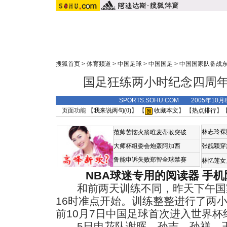
搜狐首页
>
体育频道
>
中国足球
>
中国国足
>
中国国家队备战
国足狂练两小时纪念四周年
SPORTS.SOHU.COM 2005年10
页面功能 【
我来说两句(
0
)
】 【
收藏本文
】 【
热点排行
】
林志玲裸
范帅苦恼火箭唯麦蒂敢突破
大师杯组委会炮轰阿加西
张靓颖穿
鲁能申诉失败郑智全球禁赛
林忆莲女
NBA球迷专用的阅读器
手机
和前两天训练不同，昨天下午国
16时准点开始。训练整整进行了两
前10月7日中国足球首次进入世界杯
5日申花队谢晖、孙吉、孙祥、王