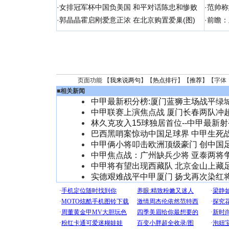
·
女排冠军杯中国负美国 和平对话陈忠和惨败
·
范帅称
·
郭晶晶霍启刚爱意正浓 在北京购置爱巢(图)
·
前瞻：
页面功能 【
我来说两句
】【
热点排行
】【
推荐
】【字体
■
相关新闻
中甲最新积分榜:厦门蓝狮主场战平绿
中甲联赛上演焦点战 厦门长春两队冲
林久克攻入15球独居首位--中甲最新
巴西黑哨案惊动中国足球界 中甲生死
中甲俩小将叩击欧洲顶级豪门 创中国
中甲焦点战：广州缺兵少将 亚泰两将
中甲将有望出现西藏队 北京金山上藏
实德艰难战平中甲厦门 扬戈再次染红