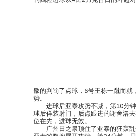
豫的判罚了点球，6号王栋一蹴而就
势。
进球后亚泰攻势不减，第10分钟
球后佯装射门，后点跟进的谢舍洛夫
位在先，进球无效。
广州日之泉顶住了亚泰的狂轰乱