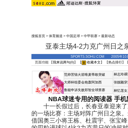
搜狐首页
>
体育频道
>
中国足球
>
中甲联赛
>
最新动态
亚泰主场4-2力克广州日之
SPORTS.SOHU.COM 2005年1
页面功能 【
我来说两句(
0
)
】 【
收藏本文
】 【
热点排行
】
林志玲裸
范帅苦恼火箭唯麦蒂敢突破
大师杯组委会炮轰阿加西
张靓颖穿
鲁能申诉失败郑智全球禁赛
林忆莲女
NBA球迷专用的阅读器
手机
十一长假过后，长春亚泰迎来了
的一场比赛：主场对阵广州日之泉。
借国奥三小将王栋、杜震宇、张宝峰
的四粒进球以4比2力克昔日的冲超