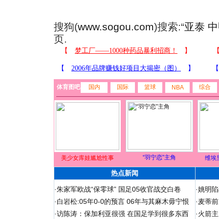
搜狗(
www.sogou.com
)搜索:“
亚泰 
页.
体育图吧
国内
国际
篮球
综合
NBA
“羽宁恋”主角
美少女库娃尴尬性事
维埃
热点新闻
·
朱家军欧战“保零球” 国足05收官战交白卷
·
姚明陷
·
白岩松:05年0-0的预言 06年与其麻木毋宁恨
·
麦蒂前
·
访陈涛：保加利亚很强 在国足学到很多东西
·
火箭主