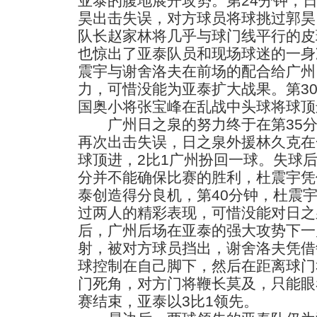
亚泰的腹地展开攻势。第24分钟，
昊出击失误，对方球员将球挑过郭昊
队长赵家林将几乎与球门线平行的皮
也惊出了亚泰队员和现场球迷的一身
震宇与谢舍洛夫在前场的配合给广州
力，可惜没能为亚泰扩大战果。第30
国奥小将张宝峰在乱战中头球将球顶进
广州日之泉的努力终于在第35分
再次出击失误，日之泉外援林久克在
球顶进，2比1广州扮回一球。失球后
分并不能确保比赛的胜利，杜震宇凭
泰创造得分良机，第40分钟，杜震
过两人的精彩表现，可惜没能对日之
后，广州后场在亚泰的强大攻势下一
射，被对方球员挡出，谢舍洛夫凭借
球控制在自己脚下，然后在距离球门
门死角，对方门将鞭长莫及，只能眼
赛结束，亚泰以3比1领先。