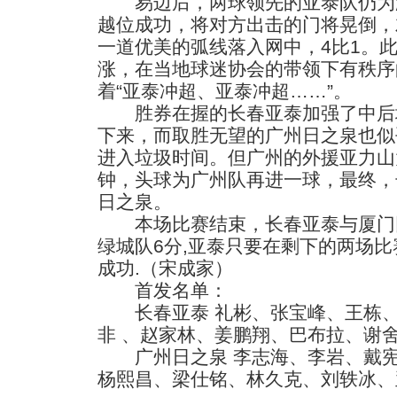
易边后，两球领先的亚泰队仍为满
越位成功，将对方出击的门将晃倒，
一道优美的弧线落入网中，4比1。
涨，在当地球迷协会的带领下有秩序
着“亚泰冲超、亚泰冲超……”。
胜券在握的长春亚泰加强了中后
下来，而取胜无望的广州日之泉也似
进入垃圾时间。但广州的外援亚力山
钟，头球为广州队再进一球，最终，
日之泉。
本场比赛结束，长春亚泰与厦门同
绿城队6分,亚泰只要在剩下的两场比
成功.（宋成家）
首发名单：
长春亚泰 礼彬、张宝峰、王栋、
非 、赵家林、姜鹏翔、巴布拉、谢
广州日之泉 李志海、李岩、戴宪
杨熙昌、梁仕铭、林久克、刘轶冰、