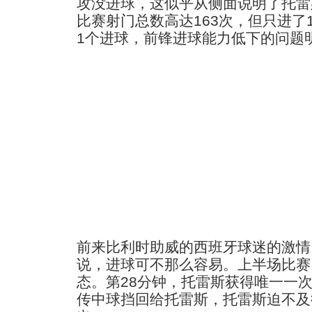
攻没进球，这似乎从侧面说明了托雷
比赛射门总数高达163次，但只进了
1个进球，前锋进球能力低下的问题
前来比利时助威的西班牙球迷的激情
说，进球可不那么容易。上半场比赛
态。第28分钟，托雷斯获得唯一一
传中球挡回给托雷斯，托雷斯迫不及