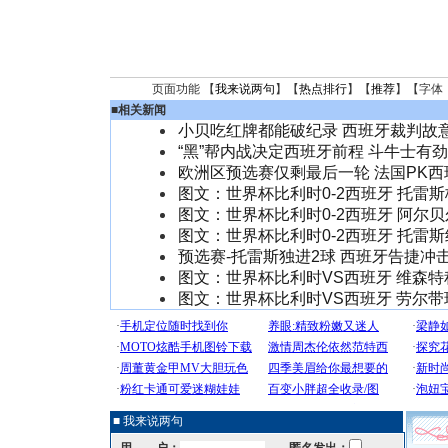
页面功能 【
我来说两句
】【
热点排行
】【
推荐
】【字体
■
相关新闻
小贝吃红牌都能破纪录 西班牙裁判故
“黑”帮内战决定西班牙前程 斗牛士有
欧洲区预选赛仅剩最后一轮 法国PK
图文：世界杯比利时0-2西班牙 托雷
图文：世界杯比利时0-2西班牙 阿尔
图文：世界杯比利时0-2西班牙 托雷
预选赛-托雷斯独进2球 西班牙告捷冲
图文：世界杯比利时VS西班牙 维森特
图文：世界杯比利时VS西班牙 劳尔
■ 我来说两句