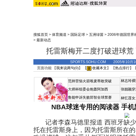
搜狐首页
>
体育频道
>
国际足球
>
五洲绿茵
>
2006年德国世界
>
最新动态
托雷斯梅开二度打破进球荒
SPORTS.SOHU.COM 2005年10月
页面功能 【
我来说两句(
0
)
】 【
收藏本文
】 【
热点排行
】
林志玲裸
范帅苦恼火箭唯麦蒂敢突破
大师杯组委会炮轰阿加西
张靓颖穿
鲁能申诉失败郑智全球禁赛
林忆莲女
NBA球迷专用的阅读器
手机
记者李森马德里报道 西班牙缺少
托在托雷斯身上，因为托雷斯所在的