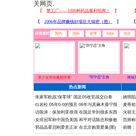
关网页.
体育图吧
国内
国际
篮球
综合
NBA
“羽宁恋”主角
美少女库娃尴尬性事
维埃
热点新闻
·
朱家军欧战“保零球” 国足05收官战交白卷
·
姚明陷
·
白岩松:05年0-0的预言 06年与其麻木毋宁恨
·
麦蒂前
·
访陈涛：保加利亚很强 在国足学到很多东西
·
火箭主
·
女排冠军杯中国负美国 和平对话陈忠和惨败
·
范帅称
·
郭晶晶霍启刚爱意正浓 在北京购置爱巢(图)
·
前瞻：