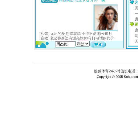
搜狐体育24小时值班电话：010
Copyright © 2005 Sohu.com I