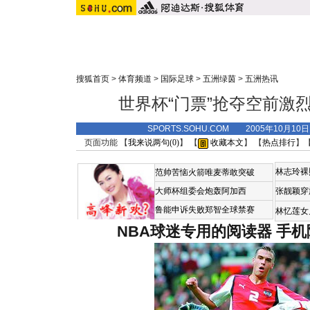
搜狐首页
>
体育频道
>
国际足球
>
五洲绿茵
>
五洲热讯
世界杯“门票”抢夺空前激烈 
SPORTS.SOHU.COM 2005年10月1
页面功能 【
我来说两句(
0
)
】 【
收藏本文
】 【
热点排行
】
林志玲裸
范帅苦恼火箭唯麦蒂敢突破
大师杯组委会炮轰阿加西
张靓颖穿
鲁能申诉失败郑智全球禁赛
林忆莲女
NBA球迷专用的阅读器
手机