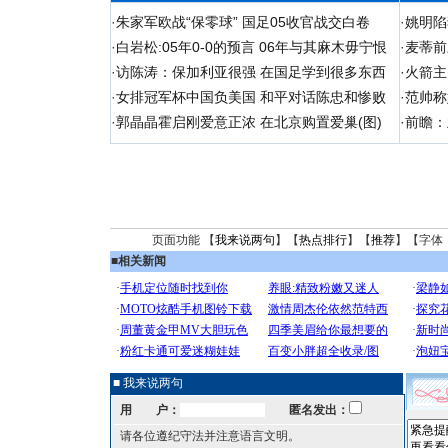
·
朱家军欧战“保零球” 国足05收官战交白卷
·
姚明陷
·
白岩松:05年0-0的预言 06年与其麻木毋宁恨
·
麦蒂前
·
访陈涛：保加利亚很强 在国足学到很多东西
·
火箭主
·
女排冠军杯中国负美国 和平对话陈忠和惨败
·
范帅称
·
郭晶晶霍启刚爱意正浓 在北京购置爱巢(图)
·
前瞻：
页面功能 【
我来说两句
】【
热点排行
】【
推荐
】【字体
■
相关新闻
■ 我来说两句
用 户：
匿名发出：
请各位遵纪守法并注意语言文明。